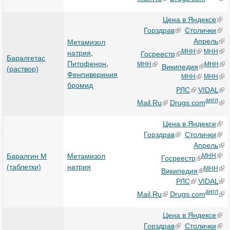
Цена в Яндексе
Горздрав
Столички
Апрель
Метамизол
МНН
МНН
натрия
,
Госреестр
Баралгетас
Питофенон
,
МНН
МНН
Википедия
(раствор)
Фенпивериния
МНН
МНН
бромид
РЛС
VIDAL
англ
Mail.Ru
Drugs.com
Цена в Яндексе
Горздрав
Столички
Апрель
Баралгин М
Метамизол
МНН
Госреестр
(таблетки)
натрия
МНН
Википедия
РЛС
VIDAL
англ
Mail.Ru
Drugs.com
Цена в Яндексе
Горздрав
Столички