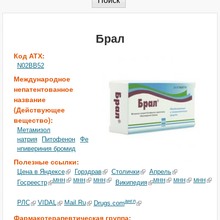
Брал
Код АТХ:
N02BB52
Международное
непатентованное
название
(Действующее
вещество):
Метамизол
натрия
Питофенон
Фе
нпивериния бромид
Полезные ссылки:
Цена в Яндексе
Горздрав
Столички
Апрель
МНН
МНН
МНН
МНН
МНН
МНН
Госреестр
Википедия
англ
РЛС
VIDAL
Mail.Ru
Drugs.com
Фармакотерапевтическая группа: