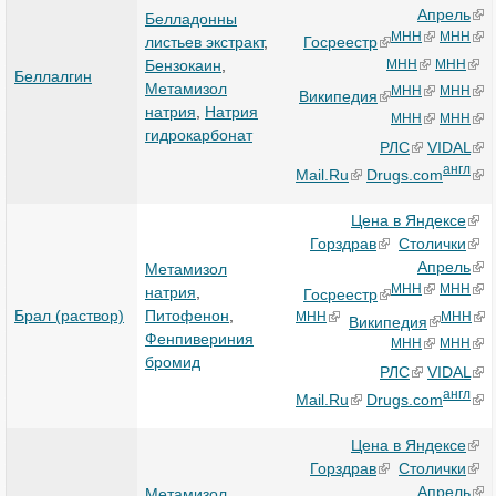
Апрель
Белладонны
МНН
МНН
Госреестр
листьев экстракт
,
МНН
МНН
Бензокаин
,
Беллалгин
Метамизол
МНН
МНН
Википедия
натрия
,
Натрия
МНН
МНН
гидрокарбонат
РЛС
VIDAL
англ
Mail.Ru
Drugs.com
Цена в Яндексе
Горздрав
Столички
Апрель
Метамизол
МНН
МНН
натрия
,
Госреестр
Брал (раствор)
Питофенон
,
МНН
МНН
Википедия
Фенпивериния
МНН
МНН
бромид
РЛС
VIDAL
англ
Mail.Ru
Drugs.com
Цена в Яндексе
Горздрав
Столички
Апрель
Метамизол