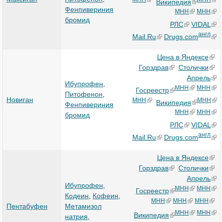
Википедия
Фенпивериния
МНН
МНН
бромид
РЛС
VIDAL
англ
Mail.Ru
Drugs.com
Цена в Яндексе
Горздрав
Столички
Апрель
Ибупрофен
,
МНН
МНН
Госреестр
Питофенон
,
Новиган
МНН
МНН
Википедия
Фенпивериния
МНН
МНН
бромид
РЛС
VIDAL
англ
Mail.Ru
Drugs.com
Цена в Яндексе
Горздрав
Столички
Апрель
Ибупрофен
,
МНН
МНН
Госреестр
Кодеин
,
Кофеин
,
МНН
МНН
МНН
Пентабуфен
Метамизол
МНН
МНН
Википедия
натрия
,