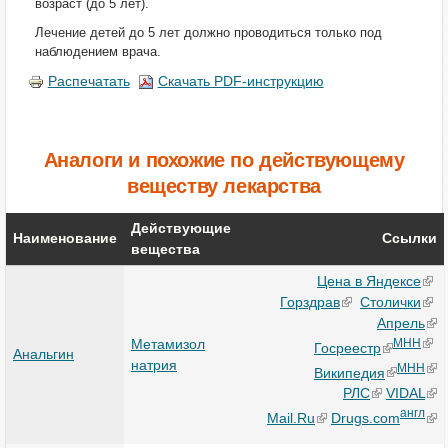
возраст (до 5 лет).
Лечение детей до 5 лет должно проводиться только под
наблюдением врача.
Распечатать
Скачать PDF-инструкцию
Аналоги и похожие по действующему
веществу лекарства
Действующие
Наименование
Ссылки
вещества
Цена в Яндексе
Горздрав
Столички
Апрель
Метамизол
МНН
Госреестр
Анальгин
натрия
МНН
Википедия
РЛС
VIDAL
англ
Mail.Ru
Drugs.com