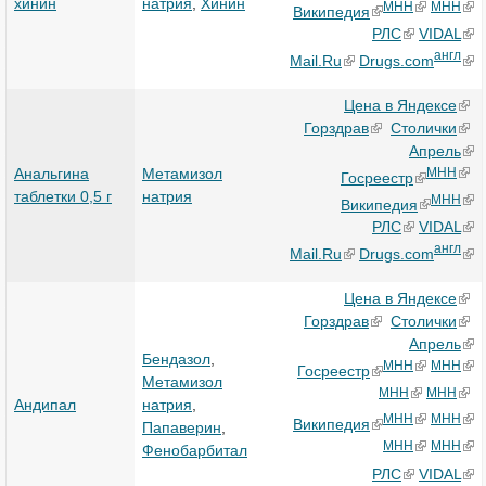
хинин
натрия
,
Хинин
МНН
МНН
Википедия
РЛС
VIDAL
англ
Mail.Ru
Drugs.com
Цена в Яндексе
Горздрав
Столички
Апрель
Анальгина
Метамизол
МНН
Госреестр
таблетки 0,5 г
натрия
МНН
Википедия
РЛС
VIDAL
англ
Mail.Ru
Drugs.com
Цена в Яндексе
Горздрав
Столички
Апрель
Бендазол
,
МНН
МНН
Госреестр
Метамизол
МНН
МНН
Андипал
натрия
,
МНН
МНН
Википедия
Папаверин
,
МНН
МНН
Фенобарбитал
РЛС
VIDAL