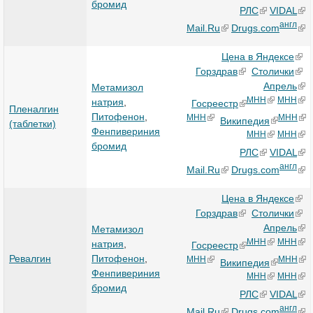
бромид
РЛС
VIDAL
англ
Mail.Ru
Drugs.com
Цена в Яндексе
Горздрав
Столички
Апрель
Метамизол
МНН
МНН
натрия
,
Госреестр
Пленалгин
Питофенон
,
МНН
МНН
Википедия
(таблетки)
Фенпивериния
МНН
МНН
бромид
РЛС
VIDAL
англ
Mail.Ru
Drugs.com
Цена в Яндексе
Горздрав
Столички
Апрель
Метамизол
МНН
МНН
натрия
,
Госреестр
Ревалгин
Питофенон
,
МНН
МНН
Википедия
Фенпивериния
МНН
МНН
бромид
РЛС
VIDAL
англ
Mail.Ru
Drugs.com