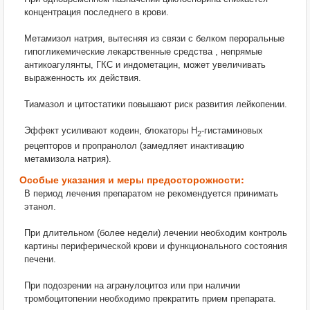
концентрация последнего в крови.
Метамизол натрия, вытесняя из связи с белком пероральные
гипогликемические лекарственные средства , непрямые
антикоагулянты, ГКС и индометацин, может увеличивать
выраженность их действия.
Тиамазол и цитостатики повышают риск развития лейкопении.
Эффект усиливают кодеин, блокаторы H
-гистаминовых
2
рецепторов и пропранолол (замедляет инактивацию
метамизола натрия).
Особые указания и меры предосторожности:
В период лечения препаратом не рекомендуется принимать
этанол.
При длительном (более недели) лечении необходим контроль
картины периферической крови и функционального состояния
печени.
При подозрении на агранулоцитоз или при наличии
тромбоцитопении необходимо прекратить прием препарата.