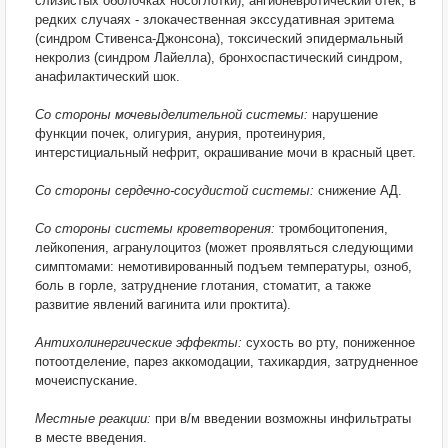
слизистых оболочках носоглотки), ангионевротический отек, в
редких случаях - злокачественная экссудативная эритема
(синдром Стивенса-Джонсона), токсический эпидермальный
некролиз (синдром Лайелла), бронхоспастический синдром,
анафилактический шок.
Со стороны мочевыделительной системы:
нарушение
функции почек, олигурия, анурия, протеинурия,
интерстициальный нефрит, окрашивание мочи в красный цвет.
Со стороны сердечно-сосудистой системы:
снижение АД.
Со стороны системы кроветворения:
тромбоцитопения,
лейкопения, агранулоцитоз (может проявляться следующими
симптомами: немотивированный подъем температуры, озноб,
боль в горле, затруднение глотания, стоматит, а также
развитие явлений вагинита или проктита).
Антихолинергические эффекты:
сухость во рту, пониженное
потоотделение, парез аккомодации, тахикардия, затрудненное
мочеиспускание.
Местные реакции:
при в/м введении возможны инфильтраты
в месте введения.