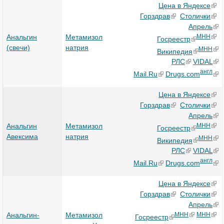
Цена в Яндексе
Горздрав
Столички
Апрель
Анальгин
Метамизол
МНН
Госреестр
(свечи)
натрия
МНН
Википедия
РЛС
VIDAL
англ
Mail.Ru
Drugs.com
Цена в Яндексе
Горздрав
Столички
Апрель
Анальгин
Метамизол
МНН
Госреестр
Авексима
натрия
МНН
Википедия
РЛС
VIDAL
англ
Mail.Ru
Drugs.com
Цена в Яндексе
Горздрав
Столички
Апрель
Анальгин-
Метамизол
МНН
МНН
Госреестр