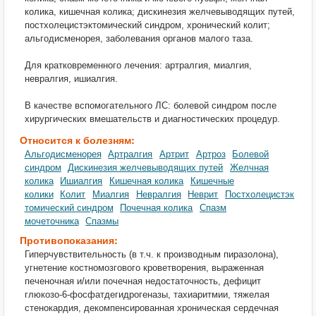
колика, кишечная колика; дискинезия желчевыводящих путей,
постхолецистэктомический синдром, хронический колит;
альгодисменорея, заболевания органов малого таза.
Для кратковременного лечения: артралгия, миалгия,
невралгия, ишиалгия.
В качестве вспомогательного ЛС: болевой синдром после
хирургических вмешательств и диагностических процедур.
Относится к болезням:
Альгодисменорея
Артралгия
Артрит
Артроз
Болевой
синдром
Дискинезия желчевыводящих путей
Желчная
колика
Ишиалгия
Кишечная колика
Кишечные
колики
Колит
Миалгия
Невралгия
Неврит
Постхолецистэк
томический синдром
Почечная колика
Спазм
мочеточника
Спазмы
Противопоказания:
Гиперчувствительность (в т.ч. к производным пиразолона),
угнетение костномозгового кроветворения, выраженная
печеночная и/или почечная недостаточность, дефицит
глюкозо-6-фосфатдегидрогеназы, тахиаритмии, тяжелая
стенокардия, декомпенсированная хроническая сердечная