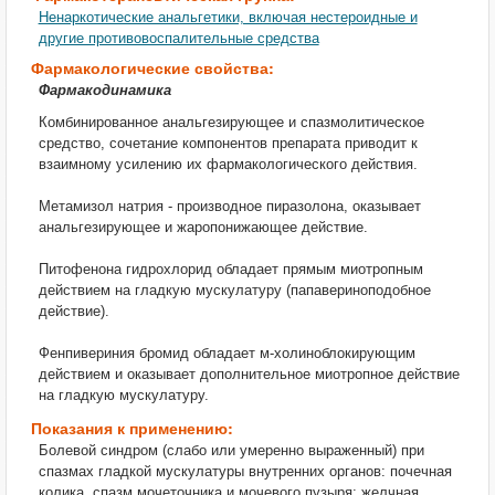
Ненаркотические анальгетики, включая нестероидные и
другие противовоспалительные средства
Фармакологические свойства:
Фармакодинамика
Комбинированное анальгезирующее и спазмолитическое
средство, сочетание компонентов препарата приводит к
взаимному усилению их фармакологического действия.
Метамизол натрия - производное пиразолона, оказывает
анальгезирующее и жаропонижающее действие.
Питофенона гидрохлорид обладает прямым миотропным
действием на гладкую мускулатуру (папавериноподобное
действие).
Фенпивериния бромид обладает м-холиноблокирующим
действием и оказывает дополнительное миотропное действие
на гладкую мускулатуру.
Показания к применению:
Болевой синдром (слабо или умеренно выраженный) при
спазмах гладкой мускулатуры внутренних органов: почечная
колика, спазм мочеточника и мочевого пузыря; желчная