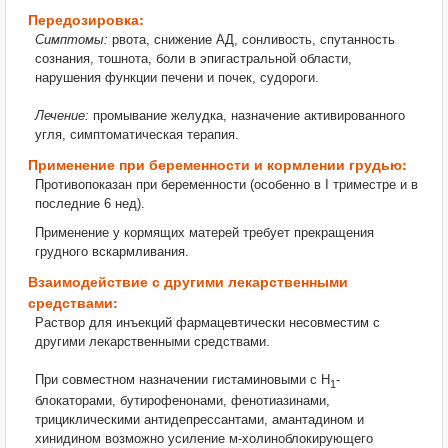
Передозировка:
Симптомы:
рвота, снижение АД, сонливость, спутанность
сознания, тошнота, боли в эпигастральной области,
нарушения функции печени и почек, судороги.
Лечение:
промывание желудка, назначение активированного
угля, симптоматическая терапия.
Применение при беременности и кормлении грудью:
Противопоказан при беременности (особенно в I триместре и в
последние 6 нед).
Применение у кормящих матерей требует прекращения
грудного вскармливания.
Взаимодействие с другими лекарственными
средствами:
Раствор для инъекций фармацевтически несовместим с
другими лекарственными средствами.
При совместном назначении гистаминовыми с H
-
1
блокаторами, бутирофенонами, фенотиазинами,
трициклическими антидепрессантами, амантадином и
хинидином возможно усиление м-холиноблокирующего