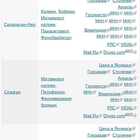
Горздрав
Столички
Апрель
Кодеин
,
Кофеин
,
МНН
МНН
Госреестр
Метамизол
МНН
МНН
МНН
Седальгин-Нео
натрия
,
МНН
МНН
Википедия
Парацетамол
,
МНН
МНН
МНН
Фенобарбитал
РЛС
VIDAL
англ
Mail.Ru
Drugs.com
Цена в Яндексе
Горздрав
Столички
Апрель
Метамизол
МНН
МНН
натрия
,
Госреестр
Спазган
Питофенон
,
МНН
МНН
Википедия
Фенпивериния
МНН
МНН
бромид
РЛС
VIDAL
англ
Mail.Ru
Drugs.com
Цена в Яндексе
Горздрав
Столички