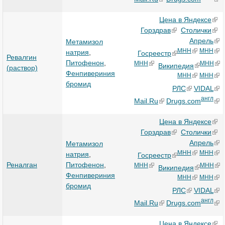
Цена в Яндексе
Горздрав
Столички
Апрель
Метамизол
МНН
МНН
натрия
,
Госреестр
Ревалгин
Питофенон
,
МНН
МНН
Википедия
(раствор)
Фенпивериния
МНН
МНН
бромид
РЛС
VIDAL
англ
Mail.Ru
Drugs.com
Цена в Яндексе
Горздрав
Столички
Апрель
Метамизол
МНН
МНН
натрия
,
Госреестр
Реналган
Питофенон
,
МНН
МНН
Википедия
Фенпивериния
МНН
МНН
бромид
РЛС
VIDAL
англ
Mail.Ru
Drugs.com
Цена в Яндексе