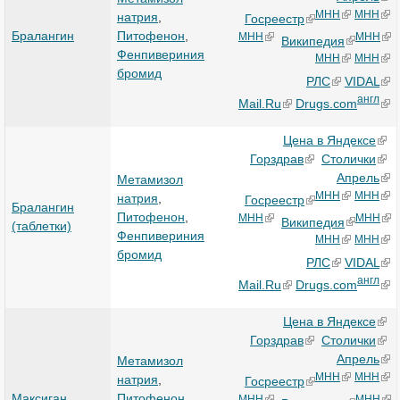
МНН
МНН
натрия
,
Госреестр
Бралангин
Питофенон
,
МНН
МНН
Википедия
Фенпивериния
МНН
МНН
бромид
РЛС
VIDAL
англ
Mail.Ru
Drugs.com
Цена в Яндексе
Горздрав
Столички
Апрель
Метамизол
МНН
МНН
натрия
,
Госреестр
Бралангин
Питофенон
,
МНН
МНН
Википедия
(таблетки)
Фенпивериния
МНН
МНН
бромид
РЛС
VIDAL
англ
Mail.Ru
Drugs.com
Цена в Яндексе
Горздрав
Столички
Апрель
Метамизол
МНН
МНН
натрия
,
Госреестр
Максиган
Питофенон
,
МНН
МНН