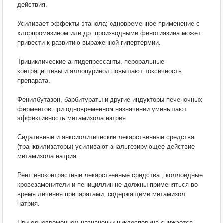
действия.
Усиливает эффекты этанола; одновременное применение с
хлорпромазином или др. производными фенотиазина может
привести к развитию выраженной гипертермии.
Трициклические антидепрессанты, пероральные
контрацептивы и аллопуринол повышают токсичность
препарата.
Фенилбутазон, барбитураты и другие индукторы печеночных
ферментов при одновременном назначении уменьшают
эффективность метамизола натрия.
Седативные и анксиолитические лекарственные средства
(транквилизаторы) усиливают анальгезирующее действие
метамизола натрия.
Рентгеноконтрастные лекарственные средства , коллоидные
кровезаменители и пенициллин не должны применяться во
время лечения препаратами, содержащими метамизол
натрия.
При одновременном назначении циклоспорина снижается