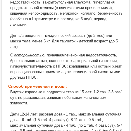
недостаточность, закрытоугольная глаукома, гиперплазия
предстательной железы (с клиническими проявлениями),
кишечная непроходимость, мегаколон, коллапс, беременность
(особенно в I триместре и в последние 6 нед), период
лактации.
Для в/в введения - младенческий возраст (до 3 мес) или
масса тела менее 5 кг. Для таблеток - детский возраст (до 5
лет).
С
осторожностью:
почечная/печеночная недостаточность,
бронхиальная астма, склонность к артериальной гипотонии,
гиперчувствительность к НПВС; крапивница или острый ринит,
спровоцированные приемом ацетилсалициловой кислоты или
другими НПВС.
Способ применения и дозы:
Внутрь: взрослые и подростки старше 15 лет: 1-2 таб. 2-3 раз/
сут, не разжевывая, запивая небольшим количеством
жидкости.
Дети 12-14 лет: разовая доза - 1 таб., максимальная суточная
доза - 6 таб. (1.5 таб. 4 раза/сут), 8-11 лет - 0.5 таб.,
максимальная суточная доза - 4 таб. (по 1 таб. 4 раза/сут), 5-7
лет - 0.5 таб., максимальная суточная доза - 2 таб. (по 0.5 таб.