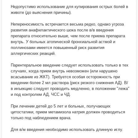
Недопустимо использование для купирования острых болей в
животе (до выяснения причины).
Непереносимость встречается весьма редко, однако угроза
развития анафилактического шока после в/в введения
препарата относительно выше, чем после приема препарата
внутрь. У больных атопической бронхиальной астмой и
поллинозами имеется повышенный риск развития
аллергических реакций.
Парентеральное введение следует использовать только в тех
случаях, когда прием внутрь невозможен (или нарушено
всасывание из ЖКТ). Требуется особая осторожность при
введении более 2 мл раствора (риск резкого снижения АД). В/
в инъекцию следует проводить медленно, в положении "лежа"
и под контролем АД, ЧСС и ЧД.
При лечении детей до 5 лет и больных, получающих
цитостатики, прием метамизола натрия должен проводиться
только под наблюдением врача.
Для в/м введения необходимо использовать длинную иглу.