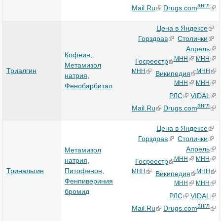
англ
Mail.Ru
Drugs.com
Цена в Яндексе
Горздрав
Столички
Апрель
Кофеин
,
МНН
МНН
Госреестр
Метамизол
Триалгин
МНН
МНН
Википедия
натрия
,
МНН
МНН
Фенобарбитал
РЛС
VIDAL
англ
Mail.Ru
Drugs.com
Цена в Яндексе
Горздрав
Столички
Апрель
Метамизол
МНН
МНН
натрия
,
Госреестр
Тринальгин
Питофенон
,
МНН
МНН
Википедия
Фенпивериния
МНН
МНН
бромид
РЛС
VIDAL
англ
Mail.Ru
Drugs.com