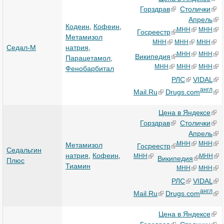
Горздрав
Столички
Апрель
Кодеин
,
Кофеин
,
МНН
МНН
Госреестр
Метамизол
МНН
МНН
МНН
Седал-М
натрия
,
МНН
МНН
Википедия
Парацетамол
,
МНН
МНН
МНН
Фенобарбитал
РЛС
VIDAL
англ
Mail.Ru
Drugs.com
Цена в Яндексе
Горздрав
Столички
Апрель
МНН
МНН
Метамизол
Госреестр
Седальгин
натрия
,
Кофеин
,
МНН
МНН
Википедия
Плюс
Тиамин
МНН
МНН
РЛС
VIDAL
англ
Mail.Ru
Drugs.com
Цена в Яндексе