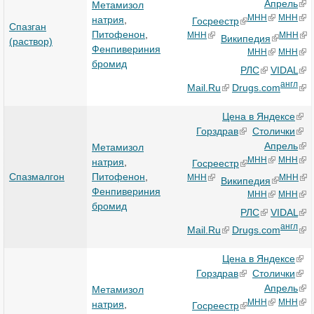
Апрель
Метамизол
МНН
МНН
натрия
,
Госреестр
Спазган
Питофенон
,
МНН
МНН
Википедия
(раствор)
Фенпивериния
МНН
МНН
бромид
РЛС
VIDAL
англ
Mail.Ru
Drugs.com
Цена в Яндексе
Горздрав
Столички
Апрель
Метамизол
МНН
МНН
натрия
,
Госреестр
Спазмалгон
Питофенон
,
МНН
МНН
Википедия
Фенпивериния
МНН
МНН
бромид
РЛС
VIDAL
англ
Mail.Ru
Drugs.com
Цена в Яндексе
Горздрав
Столички
Апрель
Метамизол
МНН
МНН
натрия
,
Госреестр