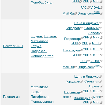
МНН
МНН
МНН
Фенобарбитал
РЛС
VIDAL
англ
Mail.Ru
Drugs.com
Цена в Яндексе
Горздрав
Столички
Апрель
Кодеин
,
Кофеин
,
МНН
МНН
Госреестр
Метамизол
МНН
МНН
МНН
Пенталгин-Н
натрия
,
МНН
МНН
Википедия
Напроксен
,
МНН
МНН
МНН
Фенобарбитал
РЛС
VIDAL
англ
Mail.Ru
Drugs.com
Цена в Яндексе
Горздрав
Столички
Апрель
Метамизол
МНН
МНН
натрия
,
Госреестр
Пленалгин
Питофенон
,
МНН
МНН
Википедия
Фенпивериния
МНН
МНН