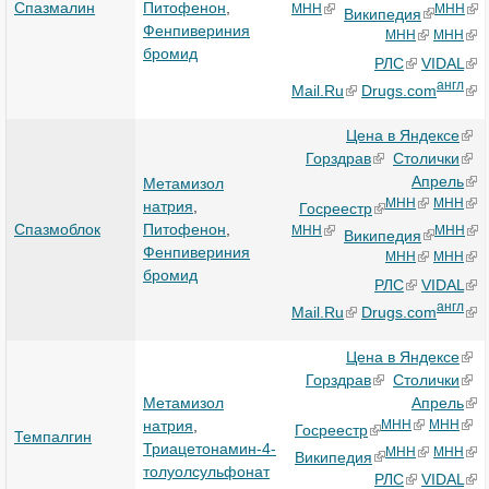
Спазмалин
Питофенон
,
МНН
МНН
Википедия
Фенпивериния
МНН
МНН
бромид
РЛС
VIDAL
англ
Mail.Ru
Drugs.com
Цена в Яндексе
Горздрав
Столички
Апрель
Метамизол
МНН
МНН
натрия
,
Госреестр
Спазмоблок
Питофенон
,
МНН
МНН
Википедия
Фенпивериния
МНН
МНН
бромид
РЛС
VIDAL
англ
Mail.Ru
Drugs.com
Цена в Яндексе
Горздрав
Столички
Метамизол
Апрель
натрия
,
МНН
МНН
Госреестр
Темпалгин
Триацетонамин-4-
МНН
МНН
Википедия
толуолсульфонат
РЛС
VIDAL