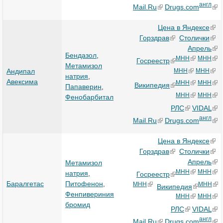
англ
Mail.Ru
Drugs.com
Цена в Яндексе
Горздрав
Столички
Апрель
Бендазол
,
МНН
МНН
Госреестр
Метамизол
МНН
МНН
Андипал
натрия
,
Авексима
МНН
МНН
Википедия
Папаверин
,
МНН
МНН
Фенобарбитал
РЛС
VIDAL
англ
Mail.Ru
Drugs.com
Цена в Яндексе
Горздрав
Столички
Апрель
Метамизол
МНН
МНН
натрия
,
Госреестр
Баралгетас
Питофенон
,
МНН
МНН
Википедия
Фенпивериния
МНН
МНН
бромид
РЛС
VIDAL
англ
Mail.Ru
Drugs.com