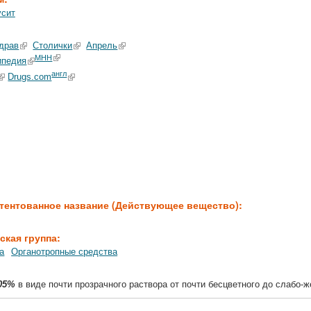
усит
драв
Столички
Апрель
МНН
ипедия
англ
Drugs.com
:
тентованное название (Действующее вещество):
ская группа:
а
Органотропные средства
05%
в виде почти прозрачного раствора от почти бесцветного до слабо-ж