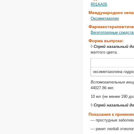
R01AA05
Международное непа
Оксиметазолин
Фармакотерапевтиче
Вегетотропные средств
Форма выпуска:
◊
Спрей назальный д
желтого цвета.
оксиметазолина гидр
Вспомогательные ве
44027.86 мкг.
10 мл (не менее 190 до
◊
Спрей назальный д
Показания к примен
— простудные заболев
— ринит любой этиолог