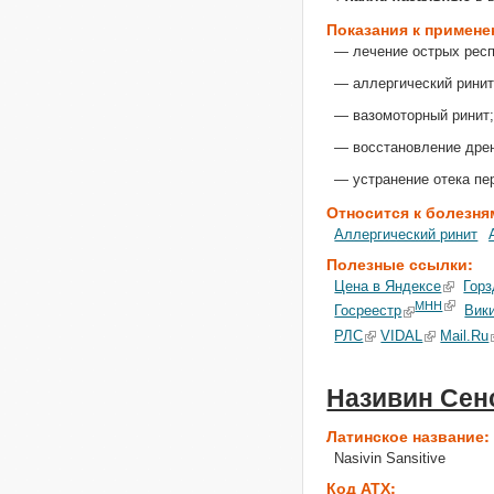
Показания к примен
— лечение острых рес
— аллергический ринит
— вазомоторный ринит
— восстановление дрен
— устранение отека пе
Относится к болезня
Аллергический ринит
Полезные ссылки:
Цена в Яндексе
Горз
МНН
Госреестр
Вик
РЛС
VIDAL
Mail.Ru
Називин Сен
Латинское название
Nasivin Sansitive
Код АТХ: