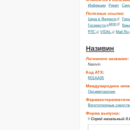
Инфекции
Ринит
Син
Полезные ссылки:
Цена в Яндексе
Горз
МНН
Госреестр
Вик
РЛС
VIDAL
Mail.Ru
Називин
Латинское название
Nasivin
Код АТХ:
R01AA05
Международное непа
Оксиметазолин
Фармакотерапевтиче
Вегетотропные средств
Форма выпуска:
◊
Спрей назальный 0.