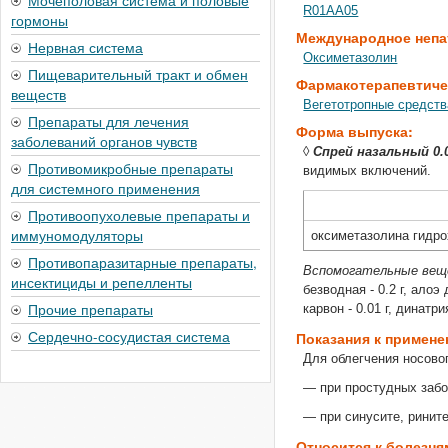
Мочеполовая система и половые
R01AA05
гормоны
Международное непа
Нервная система
Оксиметазолин
Пищеварительный тракт и обмен
Фармакотерапевтиче
веществ
Вегетотропные средств
Препараты для лечения
Форма выпуска:
заболеваний органов чувств
◊
Спрей назальный 0.
Противомикробные препараты
видимых включений.
для системного применения
Противоопухолевые препараты и
иммуномодуляторы
оксиметазолина гидр
Противопаразитарные препараты,
Вспомогательные ве
инсектициды и репелленты
безводная - 0.2 г, алоэ
Прочие препараты
карвон - 0.01 г, динатр
Сердечно-сосудистая система
Показания к примен
Для облегчения носово
— при простудных забо
— при синусите, ринит
Относится к болезня