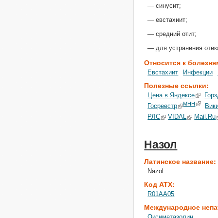
— синусит;
— евстахиит;
— средний отит;
— для устранения отек
Относится к болезня
Евстахиит
Инфекции
Полезные ссылки:
Цена в Яндексе
Горз
МНН
Госреестр
Вик
РЛС
VIDAL
Mail.Ru
Назол
Латинское название
Nazol
Код АТХ:
R01AA05
Международное непа
Оксиметазолин