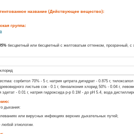
тентованное название (Действующее вещество):
ская группа:
а
05%
бесцветный или бесцветный с желтоватым оттенком, прозрачный, с 
охлорид
щества:
сорбитол 70% - 5 г, натрия цитрата дигидрат - 0.875 г, тилоксапол
 древовидного листьев сок - 0.1 г, бензалкония хлорид 50% - 0.04 г, левомен
ия эдетат - 0.01 г, натрия гидроксида р-р 0.1М - до рН 5.4, вода дистилли
ению:
го дыхания:
леваниях или вирусных инфекциях верхних дыхательных путей;
е любой этиологии.
м: