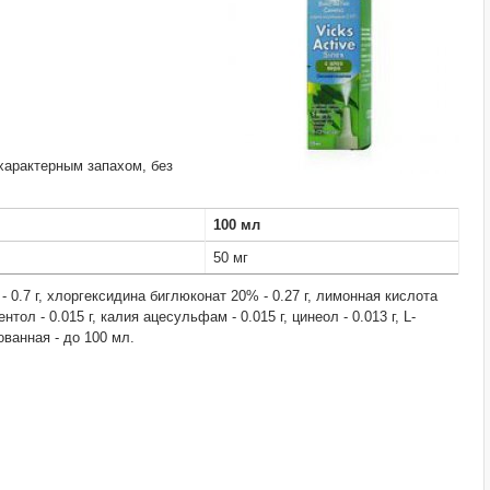
характерным запахом, без
100 мл
50 мг
 - 0.7 г, хлоргексидина биглюконат 20% - 0.27 г, лимонная кислота
тол - 0.015 г, калия ацесульфам - 0.015 г, цинеол - 0.013 г, L-
рованная - до 100 мл.