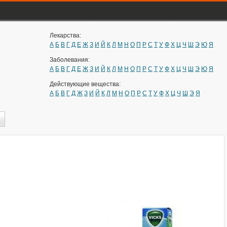
Лекарства:
А
Б
В
Г
Д
Е
Ж
З
И
Й
К
Л
М
Н
О
П
Р
С
Т
У
Ф
Х
Ц
Ч
Ш
Э
Ю
Я
Заболевания:
А
Б
В
Г
Д
Е
Ж
З
И
Й
К
Л
М
Н
О
П
Р
С
Т
У
Ф
Х
Ц
Ч
Ш
Э
Ю
Я
Действующие вещества:
А
Б
В
Г
Д
Ж
З
И
Й
К
Л
М
Н
О
П
Р
С
Т
У
Ф
Х
Ц
Ч
Ш
Э
Я