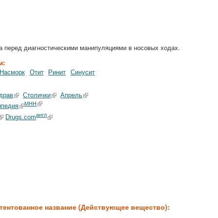
а перед диагностическими манипуляциями в носовых ходах.
м:
Насморк
Отит
Ринит
Синусит
драв
Столички
Апрель
МНН
ипедия
англ
Drugs.com
:
тентованное название (Действующее вещество):