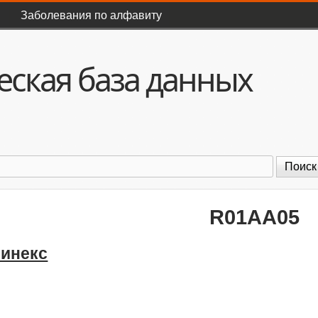
Перейти к основному
Заболевания по алфавиту
содержанию
ская база данных
оиск
R01AA05
Синекс
: