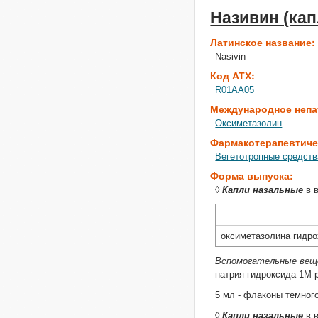
Називин (кап
Латинское название
Nasivin
Код АТХ:
R01AA05
Международное непа
Оксиметазолин
Фармакотерапевтиче
Вегетотропные средств
Форма выпуска:
◊
Капли назальные
в в
оксиметазолина гидр
Вспомогательные ве
натрия гидроксида 1М 
5 мл - флаконы темного
◊
Капли назальные
в в