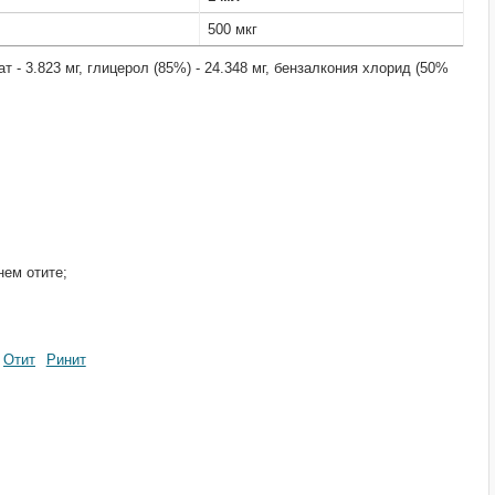
500 мкг
т - 3.823 мг, глицерол (85%) - 24.348 мг, бензалкония хлорид (50%
нем отите;
Отит
Ринит