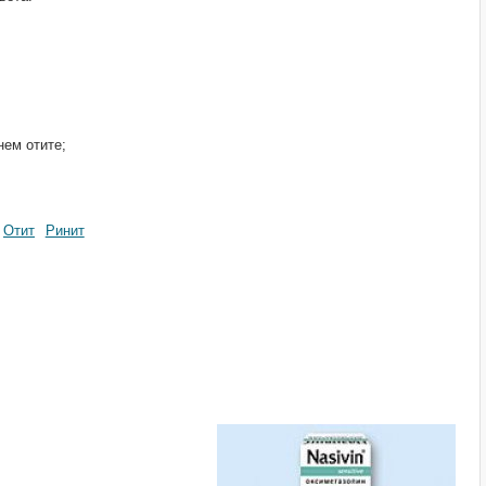
нем отите;
Отит
Ринит