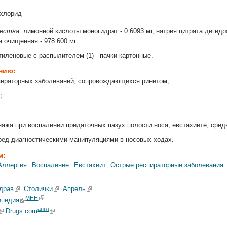
охлорид
щества:
лимонной кислоты моногидрат - 0.6093 мг, натрия цитрата дигидра
да очищенная - 978.600 мг.
тиленовые с распылителем (1) - пачки картонные.
ению:
пираторных заболеваний, сопровождающихся ринитом;
;
;
ажа при воспалении придаточных пазух полости носа, евстахиите, сред
ред диагностическими манипуляциями в носовых ходах.
м:
Аллергия
Воспаление
Евстахиит
Острые респираторные заболевания
драв
Столички
Апрель
МНН
ипедия
англ
Drugs.com