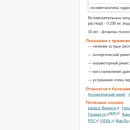
оксиметазолина гидр
Вспомогательные ве
раствор) - 0.100 мг, во
10 мл - флаконы полиэ
Показания к примен
— лечение острых рес
— аллергический ринит
— вазомоторный ринит
— восстановление дрен
— устранение отека пе
Относится к болезня
Аллергический ринит
Полезные ссылки:
Цена в Яндексе
Горз
МНН
Госреестр
Вик
РЛС
VIDAL
Mail.Ru