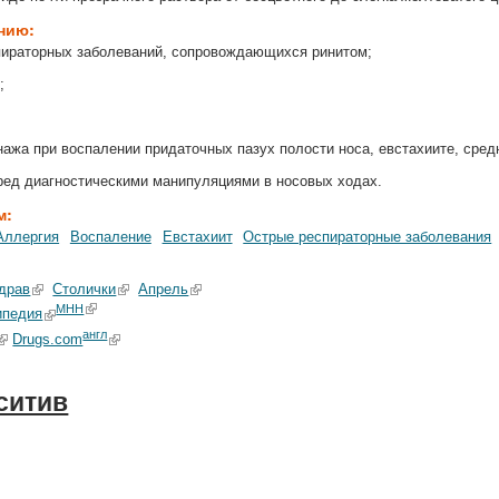
ению:
пираторных заболеваний, сопровождающихся ринитом;
;
;
ажа при воспалении придаточных пазух полости носа, евстахиите, сред
ред диагностическими манипуляциями в носовых ходах.
м:
Аллергия
Воспаление
Евстахиит
Острые респираторные заболевания
драв
Столички
Апрель
МНН
ипедия
англ
Drugs.com
ситив
: