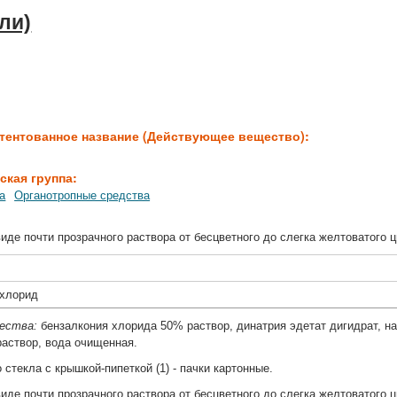
ли)
:
тентованное название (Действующее вещество):
ская группа:
а
Органотропные средства
иде почти прозрачного раствора от бесцветного до слегка желтоватого ц
охлорид
щества:
бензалкония хлорида 50% раствор, динатрия эдетат дигидрат, н
раствор, вода очищенная.
 стекла с крышкой-пипеткой (1) - пачки картонные.
иде почти прозрачного раствора от бесцветного до слегка желтоватого ц