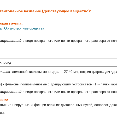
тентованное название (Действующее вещество):
ская группа:
а
Органотропные средства
озированный
в виде прозрачного или почти прозрачного раствора от поч
охлорид
щества:
лимонной кислоты моногидрат - 27.40 мкг, натрия цитрата дигидра
з) - флаконы полиэтиленовые с дозирующим устройством (1) - пачки кар
озированный
в виде прозрачного или почти прозрачного раствора от поч
ению:
ания или вирусные инфекции верхних дыхательных путей, сопровождаю
ии;