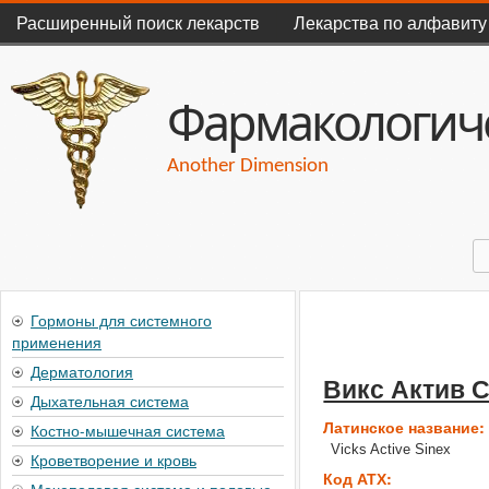
Главное меню
Расширенный поиск лекарств
Лекарства по алфавиту
Фармакологиче
Another Dimension
П
Форма поиска
Гормоны для системного
применения
Дерматология
Викс Актив 
Дыхательная система
Латинское название
Костно-мышечная система
Vicks Active Sinex
Кроветворение и кровь
Код АТХ: