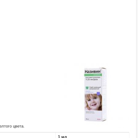
елтого цвета.
1 мл