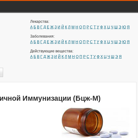
Лекарства:
А
Б
В
Г
Д
Е
Ж
З
И
Й
К
Л
М
Н
О
П
Р
С
Т
У
Ф
Х
Ц
Ч
Ш
Э
Ю
Я
Заболевания:
А
Б
В
Г
Д
Е
Ж
З
И
Й
К
Л
М
Н
О
П
Р
С
Т
У
Ф
Х
Ц
Ч
Ш
Э
Ю
Я
Действующие вещества:
А
Б
В
Г
Д
Ж
З
И
Й
К
Л
М
Н
О
П
Р
С
Т
У
Ф
Х
Ц
Ч
Ш
Э
Я
ичной Иммунизации (Бцж-М)