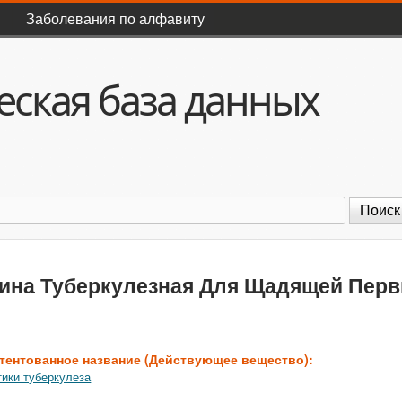
Перейти к основному
Заболевания по алфавиту
содержанию
ская база данных
оиск
ина Туберкулезная Для Щадящей Перв
тентованное название (Действующее вещество):
ики туберкулеза