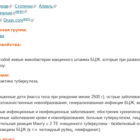
драв
Столички
Апрель
МНН
ипедия
англ
Drugs.com
ская группа:
ва
свойства:
собой живые микобактерии вакцинного штамма БЦЖ, которые при размно
зу.
ению:
актика туберкулеза.
ошенные дети (масса тела при рождении менее 2500 г); острые заболев
; злокачественные новообразования; генерализованная инфекция БЦЖ, в
рые инфекционные и неифекционные заболевания; обострение хронически
енные заболевания крови и новообразования; больные туберкулезом, ли
тельная реакция Манту с 2 ТЕ очищенного туберкулина - безбелковый 
акцины БЦЖ (в т.ч. келоидный рубец, лимфаденит).
и дозы: