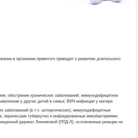
жении в организме привитого приводят к развитию длительного
ания; обострения хронических заболеваний; иммунодефицитное
ыявленная у других детей в семье; ВИЧ-инфекция у матери.
х заболеваний (в т.ч. аллергических); иммунодефицитные
ца, перенесшие туберкулез и инфицированные микобактериями;
очищенный дериват Линниковой (ППД-Л); осложненные реакции на