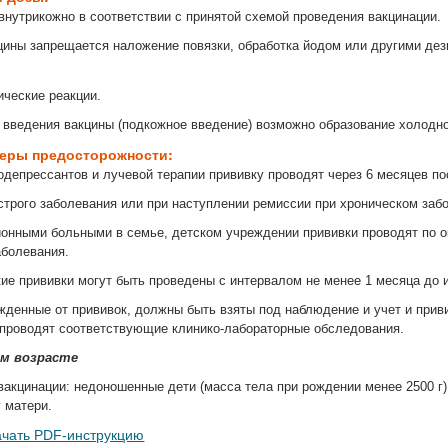
 внутрикожно в соответствии с принятой схемой проведения вакцинации.
цины запрещается наложение повязки, обработка йодом или другими д
ческие реакции.
 введения вакцины (подкожное введение) возможно образование холодно
меры предосторожности:
депрессантов и лучевой терапии прививку проводят через 6 месяцев по
строго заболевания или при наступлении ремиссии при хроническом заб
ионными больными в семье, детском учреждении прививки проводят по о
аболевания.
ие прививки могут быть проведены с интервалом не менее 1 месяца до
жденные от прививок, должны быть взяты под наблюдение и учет и прив
проводят соответствующие клинико-лабораторные обследования.
ом возрасте
вакцинации: недоношенные дети (масса тела при рождении менее 2500 г
 матери.
ачать PDF-инструкцию