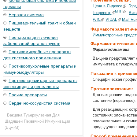
Мочеполовая система и половые
гормоны
Цена в Яндексе
Горз
МНН
Госреестр
Вик
Нервная система
РЛС
VIDAL
Mail.Ru
Пищеварительный тракт и обмен
Фармакотерапевтиче
веществ
Иммунотропные средст
Препараты для лечения
Фармакологические 
заболеваний органов чувств
Фармакодинамика
Противомикробные препараты
для системного применения
Вакцина представляет 
иммунитета к туберкуле
Противоопухолевые препараты и
иммуномодуляторы
Показания к примен
Специфическая профил
Противопаразитарные препараты,
инсектициды и репелленты
Противопоказания:
Прочие препараты
Для вакцинации: недон
состояние (первичное)
Сердечно-сосудистая система
Для ревакцинации: ост
состояния; злокачеств
Вакцина Туберкулезная Для
положительная и сомни
Щадящей Первичной Иммунизации
предыдущее введение в
(Бцж-М)
Способ применения 