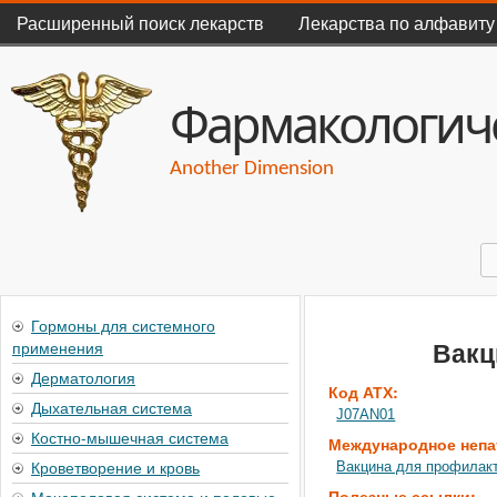
Главное меню
Расширенный поиск лекарств
Лекарства по алфавиту
Фармакологиче
Another Dimension
П
Форма поиска
Гормоны для системного
применения
Вакц
Дерматология
Код АТХ:
Дыхательная система
J07AN01
Костно-мышечная система
Международное непа
Кроветворение и кровь
Вакцина для профилакт
Полезные ссылки: