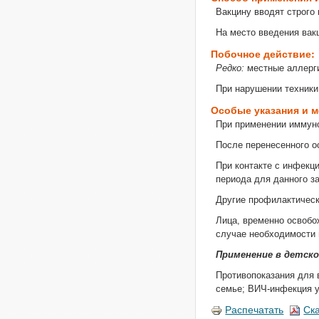
Вакцину вводят строго
На место введения вак
Побочное действие:
Редко:
местные аллерги
При нарушении техники
Особые указания и 
При применении иммуно
После перенесенного о
При контакте с инфекц
периода для данного з
Другие профилактическ
Лица, временно освобо
случае необходимости 
Применение в детск
Противопоказания для 
семье; ВИЧ-инфекция у
Распечатать
Ск