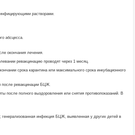
езинфицирующими растворами.
го абсцесса.
сле окончания лечения.
олевании ревакцинацию проводят через 1 месяц.
кончании срока карантина или максимального срока инкубационного
 и после ревакцинации БЦЖ.
иты после полного выздоровления или снятия противопоказаний. В
); генерализованная инфекция БЦЖ, выявленная у других детей в