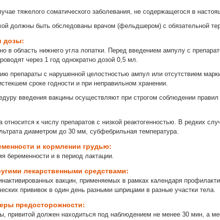
учае тяжелого соматического заболевания, не содержащегося в настоящ
кой должны быть обследованы врачом (фельдшером) с обязательной те
и дозы:
но в область нижнего угла лопатки. Перед введением ампулу с препара
роводят через 1 год однократно дозой 0,5 мл.
ию препараты с нарушенной целостностью ампул или отсутствием маркир
 истекшем сроке годности и при неправильном хранении.
едуру введения вакцины осуществляют при строгом соблюдении правил 
 относится к числу препаратов с низкой реактогенностью. В редких слу
льтрата диаметром до 30 мм, субфебрильная температура.
еменности и кормлении грудью:
мя беременности и в период лактации.
ругими лекарственными средствами:
инактивированных вакцин, применяемых в рамках календаря профилакти
еских прививок в один день разными шприцами в разные участки тела.
меры предосторожности:
ы, привитой должен находиться под наблюдением не менее 30 мин, а м