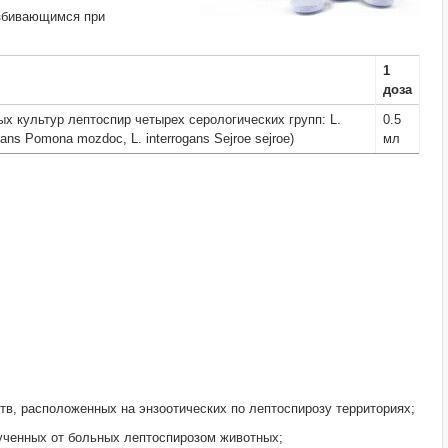
азбивающимся при
1
доза
х культур лептоспир четырех серологических групп: L.
0.5
ogans Pomona mozdoc, L. interrogans Sejroe sejroe)
мл
ств, расположенных на энзоотических по лептоспирозу территориях;
лученных от больных лептоспирозом животных;