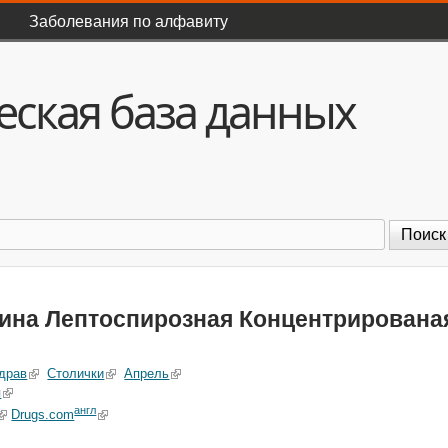
Перейти к основному
Заболевания по алфавиту
содержанию
ская база данных
оиск
ина Лептоспирозная Концентрирована
драв
Столички
Апрель
я
англ
Drugs.com