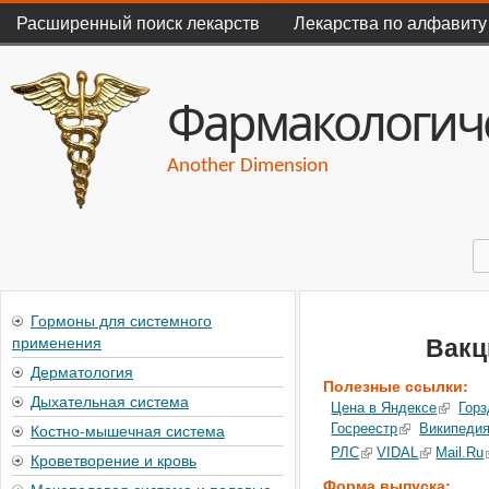
Главное меню
Расширенный поиск лекарств
Лекарства по алфавиту
Фармакологиче
Another Dimension
П
Форма поиска
Гормоны для системного
применения
Вакц
Дерматология
Полезные ссылки:
Дыхательная система
Цена в Яндексе
Горз
Костно-мышечная система
Госреестр
Википеди
РЛС
VIDAL
Mail.Ru
Кроветворение и кровь
Форма выпуска: