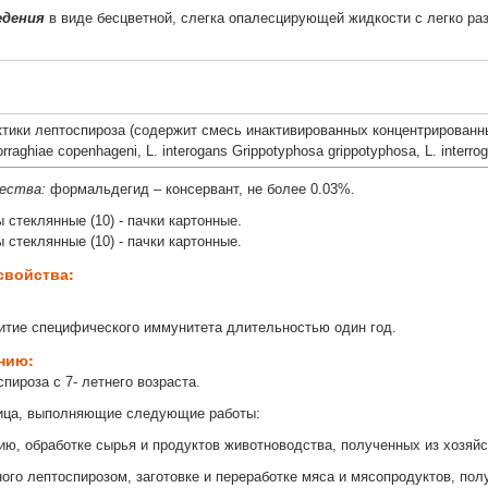
едения
в виде бесцветной, слегка опалесцирующей жидкости с легко р
тики лептоспироза (содержит смесь инактивированных концентрированны
orraghiae copenhageni, L. interogans Grippotyphosa grippotyphosa, L. interr
щества:
формальдегид – консервант, не более 0.03%.
ы стеклянные (10) - пачки картонные.
ы стеклянные (10) - пачки картонные.
свойства:
итие
специфического иммунитета длительностью один год.
ению:
пироза с 7- летнего возраста.
ица, выполняющие следующие работы:
нию, обработке сырья и продуктов животноводства, полученных из хозяй
ного лептоспирозом, заготовке и переработке мяса и мясопродуктов, по