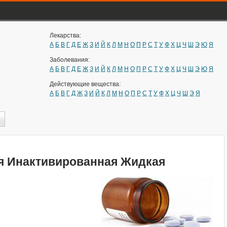
Лекарства:
А
Б
В
Г
Д
Е
Ж
З
И
Й
К
Л
М
Н
О
П
Р
С
Т
У
Ф
Х
Ц
Ч
Ш
Э
Ю
Я
Заболевания:
А
Б
В
Г
Д
Е
Ж
З
И
Й
К
Л
М
Н
О
П
Р
С
Т
У
Ф
Х
Ц
Ч
Ш
Э
Ю
Я
Действующие вещества:
А
Б
В
Г
Д
Ж
З
И
Й
К
Л
М
Н
О
П
Р
С
Т
У
Ф
Х
Ц
Ч
Ш
Э
Я
я Инактивированная Жидкая