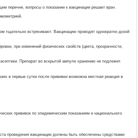
ем перечне, вопросы о показании к вакцинации решает врач.
рмометрией.
том тщательно встряхивают. Вакцинацию проводят однократно дозой
овки, при изменений физических свойств (цвета, прозрачности,
асептики. Препарат во вскрытой ампуле хранению не подлежит.
чаях в первые сутки после прививки возможна местная реакция в
ческих прививок по эпидемическим показаниям и национального
еста проведения вакцинации должны быть обеспечены средствами