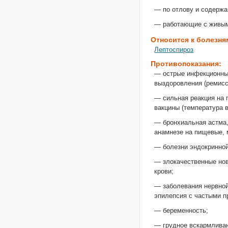
— по отлову и содерж
— работающие с живым
Относится к болезня
Лептоспироз
Противопоказания:
— острые инфекционные
выздоровления (ремисс
— сильная реакция на
вакцины (температура 
— бронхиальная астма,
анамнезе на пищевые, 
— болезни эндокринно
— злокачественные нов
крови;
— заболевания нервной
эпилепсия с частыми п
— беременность;
— грудное вскармлива