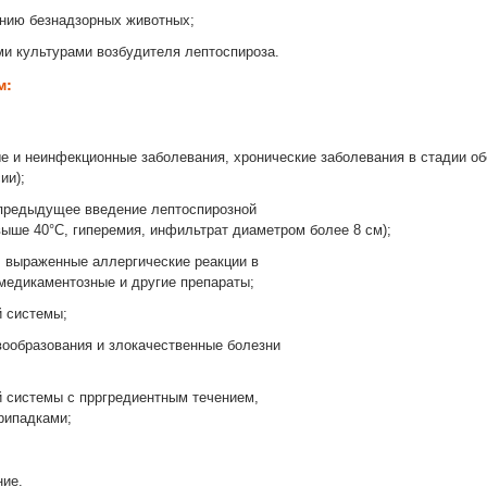
анию безнадзорных животных;
и культурами возбудителя лептоспироза.
м:
 и неинфекционные заболевания, хронические заболевания в стадии обос
ии);
 предыдущее введение лептоспирозной
выше 40°С, гиперемия, инфильтрат диаметром более 8 см);
 выраженные аллергические реакции в
медикаментозные и другие препараты;
й системы;
ообразования и злокачественные болезни
 системы с прргредиентным течением,
рипадками;
ние.