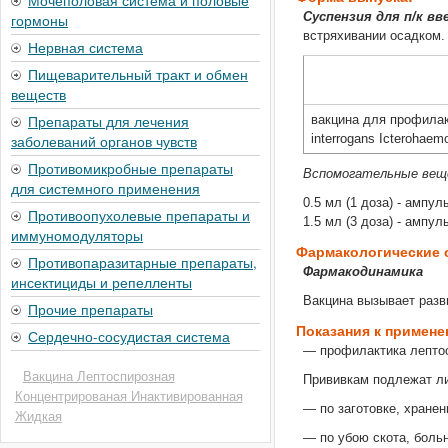
Мочеполовая система и половые
Суспензия для п/к вв
гормоны
встряхивании осадком.
Нервная система
Пищеварительный тракт и обмен
веществ
Препараты для лечения
вакцина для профилак
заболеваний органов чувств
interrogans Icterohaem
Противомикробные препараты
Вспомогательные ве
для системного применения
0.5 мл (1 доза) - ампул
Противоопухолевые препараты и
1.5 мл (3 доза) - ампул
иммуномодуляторы
Фармакологические 
Противопаразитарные препараты,
Фармакодинамика
инсектициды и репелленты
Вакцина вызывает разв
Прочие препараты
Показания к примен
Сердечно-сосудистая система
— профилактика лептос
Вакцина Лептоспирозная
Прививкам подлежат л
Концентрированая Инактивированная
— по заготовке, хране
Жидкая
— по убою скота, боль