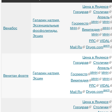
Цена в Яндексе
Горздрав
Столички
Апрель
Гепарин натрия
,
МНН
МНН
Госреестр
Эссенциальные
Венабос
МНН
МНН
Википедия
фосфолипиды
,
МНН
МНН
Эсцин
РЛС
VIDAL
англ
Mail.Ru
Drugs.com
Цена в Яндексе
Горздрав
Столички
Апрель
Гепарин натрия
,
МНН
МНН
Госреестр
Венитан форте
Эсцин
МНН
МНН
Википедия
РЛС
VIDAL
англ
Mail.Ru
Drugs.com
Цена в Яндексе
Горздрав
Столички