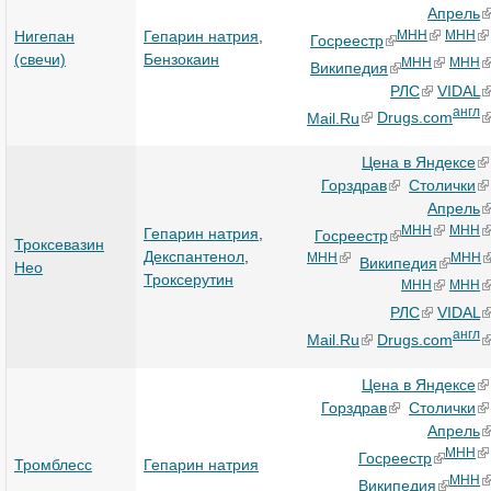
Апрель
Нигепан
Гепарин натрия
,
МНН
МНН
Госреестр
(свечи)
Бензокаин
МНН
МНН
Википедия
РЛС
VIDAL
англ
Mail.Ru
Drugs.com
Цена в Яндексе
Горздрав
Столички
Апрель
МНН
МНН
Гепарин натрия
,
Госреестр
Троксевазин
Декспантенол
,
МНН
МНН
Википедия
Нео
Троксерутин
МНН
МНН
РЛС
VIDAL
англ
Mail.Ru
Drugs.com
Цена в Яндексе
Горздрав
Столички
Апрель
МНН
Госреестр
Тромблесс
Гепарин натрия
МНН
Википедия