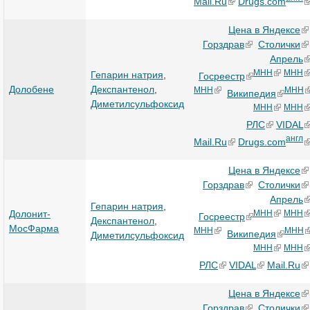
Mail.Ru
Drugs.com
Цена в Яндексе
Горздрав
Столички
Апрель
МНН
МНН
Гепарин натрия
,
Госреестр
Долобене
Декспантенол
,
МНН
МНН
Википедия
Диметилсульфоксид
МНН
МНН
РЛС
VIDAL
англ
Mail.Ru
Drugs.com
Цена в Яндексе
Горздрав
Столички
Апрель
Гепарин натрия
,
Долонит-
МНН
МНН
Госреестр
Декспантенол
,
МосФарма
МНН
МНН
Википедия
Диметилсульфоксид
МНН
МНН
РЛС
VIDAL
Mail.Ru
Цена в Яндексе
Горздрав
Столички