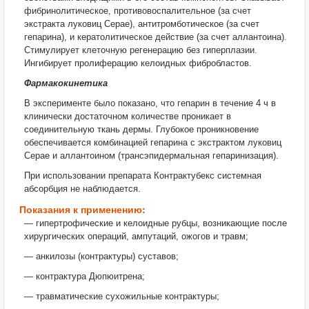
фибринолитическое, противовоспалительное (за счет
экстракта луковиц Серае), антитромботическое (за счет
гепарина), и кератолитическое действие (за счет аллантоина).
Стимулирует клеточную регенерацию без гиперплазии.
Ингибирует пролиферацию келоидных фибробластов.
Фармакокинетика
В эксперименте было показано, что гепарин в течение 4 ч в
клинически достаточном количестве проникает в
соединительную ткань дермы. Глубокое проникновение
обеспечивается комбинацией гепарина с экстрактом луковиц
Серае и аллантоином (трансэпидермальная гепаринизация).
При использовании препарата Контрактубекс системная
абсорбция не наблюдается.
Показания к применению:
— гипертрофические и келоидные рубцы, возникающие после
хирургических операций, ампутаций, ожогов и травм;
— анкилозы (контрактуры) суставов;
— контрактура Дюпюитрена;
— травматические сухожильные контрактуры;