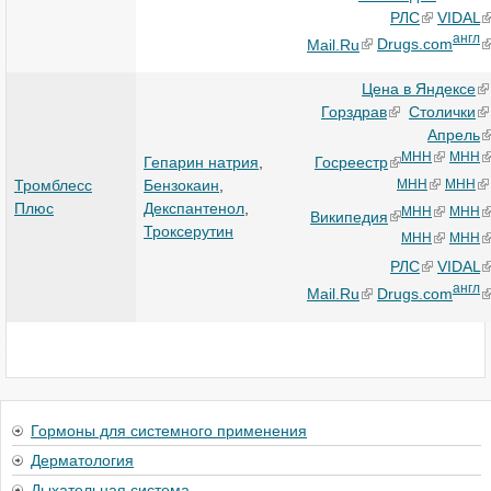
РЛС
VIDAL
англ
Mail.Ru
Drugs.com
Цена в Яндексе
Горздрав
Столички
Апрель
МНН
МНН
Госреестр
Гепарин натрия
,
МНН
МНН
Тромблесс
Бензокаин
,
Плюс
Декспантенол
,
МНН
МНН
Википедия
Троксерутин
МНН
МНН
РЛС
VIDAL
англ
Mail.Ru
Drugs.com
Гормоны для системного применения
Дерматология
Дыхательная система