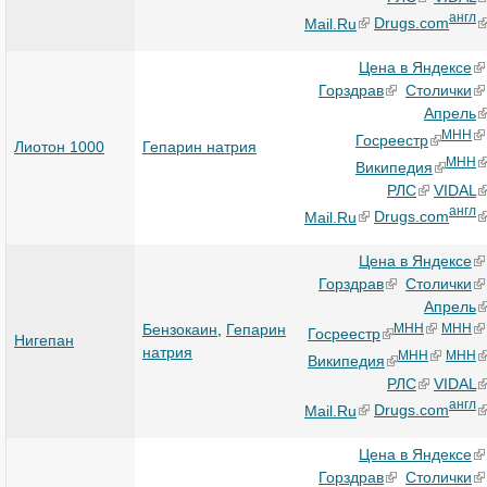
англ
Mail.Ru
Drugs.com
Цена в Яндексе
Горздрав
Столички
Апрель
МНН
Госреестр
Лиотон 1000
Гепарин натрия
МНН
Википедия
РЛС
VIDAL
англ
Mail.Ru
Drugs.com
Цена в Яндексе
Горздрав
Столички
Апрель
Бензокаин
,
Гепарин
МНН
МНН
Госреестр
Нигепан
натрия
МНН
МНН
Википедия
РЛС
VIDAL
англ
Mail.Ru
Drugs.com
Цена в Яндексе
Горздрав
Столички