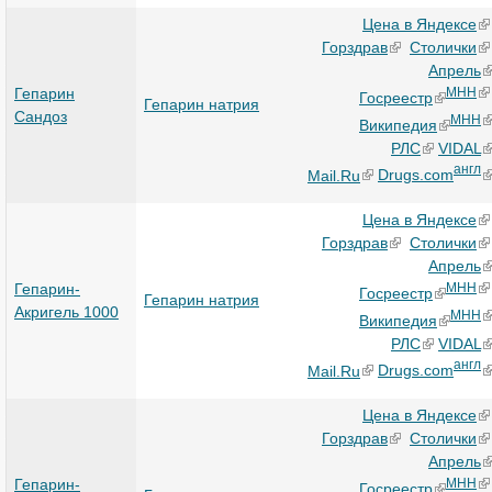
Цена в Яндексе
Горздрав
Столички
Апрель
Гепарин
МНН
Госреестр
Гепарин натрия
Сандоз
МНН
Википедия
РЛС
VIDAL
англ
Mail.Ru
Drugs.com
Цена в Яндексе
Горздрав
Столички
Апрель
Гепарин-
МНН
Госреестр
Гепарин натрия
Акригель 1000
МНН
Википедия
РЛС
VIDAL
англ
Mail.Ru
Drugs.com
Цена в Яндексе
Горздрав
Столички
Апрель
Гепарин-
МНН
Госреестр