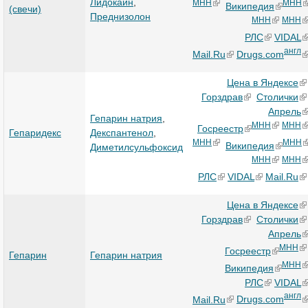
Лидокаин
,
МНН
МНН
Википедия
(свечи)
Преднизолон
МНН
МНН
РЛС
VIDAL
англ
Mail.Ru
Drugs.com
Цена в Яндексе
Горздрав
Столички
Апрель
Гепарин натрия
,
МНН
МНН
Госреестр
Гепаридекс
Декспантенол
,
МНН
МНН
Википедия
Диметилсульфоксид
МНН
МНН
РЛС
VIDAL
Mail.Ru
Цена в Яндексе
Горздрав
Столички
Апрель
МНН
Госреестр
Гепарин
Гепарин натрия
МНН
Википедия
РЛС
VIDAL
англ
Mail.Ru
Drugs.com