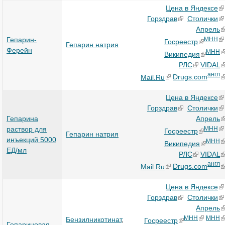
Цена в Яндексе
Горздрав
Столички
Апрель
Гепарин-
МНН
Госреестр
Гепарин натрия
Ферейн
МНН
Википедия
РЛС
VIDAL
англ
Mail.Ru
Drugs.com
Цена в Яндексе
Горздрав
Столички
Гепарина
Апрель
раствор для
МНН
Госреестр
Гепарин натрия
инъекций 5000
МНН
Википедия
ЕД/мл
РЛС
VIDAL
англ
Mail.Ru
Drugs.com
Цена в Яндексе
Горздрав
Столички
Апрель
МНН
МНН
Бензилникотинат
,
Госреестр
Гепариновая