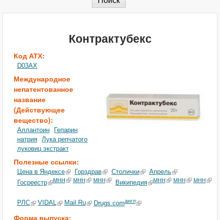
Контрактубекс
Код АТХ:
D03AX
Международное
непатентованное
название
(Действующее
вещество):
Аллантоин
Гепарин
натрия
Лука репчатого
луковиц экстракт
Полезные ссылки:
Цена в Яндексе
Горздрав
Столички
Апрель
МНН
МНН
МНН
МНН
МНН
МНН
Госреестр
Википедия
англ
РЛС
VIDAL
Mail.Ru
Drugs.com
Форма выпуска: