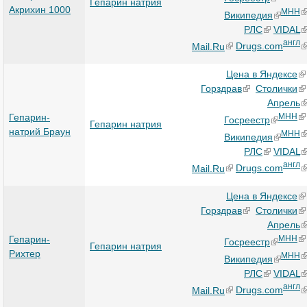
Гепарин натрия
Акрихин 1000
МНН
Википедия
РЛС
VIDAL
англ
Mail.Ru
Drugs.com
Цена в Яндексе
Горздрав
Столички
Апрель
Гепарин-
МНН
Госреестр
Гепарин натрия
натрий Браун
МНН
Википедия
РЛС
VIDAL
англ
Mail.Ru
Drugs.com
Цена в Яндексе
Горздрав
Столички
Апрель
Гепарин-
МНН
Госреестр
Гепарин натрия
Рихтер
МНН
Википедия
РЛС
VIDAL
англ
Mail.Ru
Drugs.com