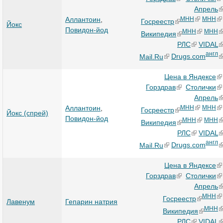
Апрель
Аллантоин
,
МНН
МНН
Госреестр
Йокс
Повидон-йод
МНН
МНН
Википедия
РЛС
VIDAL
англ
Mail.Ru
Drugs.com
Цена в Яндексе
Горздрав
Столички
Апрель
Аллантоин
,
МНН
МНН
Госреестр
Йокс (спрей)
Повидон-йод
МНН
МНН
Википедия
РЛС
VIDAL
англ
Mail.Ru
Drugs.com
Цена в Яндексе
Горздрав
Столички
Апрель
МНН
Госреестр
Лавенум
Гепарин натрия
МНН
Википедия
РЛС
VIDAL