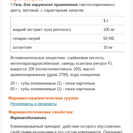
◊
Гель для наружного применения
светло-коричневого
цвета, матовый, с характерным запахом.
1 г
жидкий экстракт лука репчатого
100 мг
гепарин натрий
50 МЕ
аллантоин
10 мг
Вспомогательные вещества:
сорбиновая кислота,
метилпарагидроксибензоат, камедь ксантана (нетрол F),
макрогол 200 (полиэтиленгликоль 200), масло
ароматизированное (дром 2700), вода очищенная.
20 г - тубы алюминиевые (1) - пачки картонные.
50 г - тубы алюминиевые (1) - пачки картонные.
Фармакотерапевтическая группа:
Регенеранты и репаранты
Фармакологические свойства:
Фармакодинамика
Комбинированный препарат, действие которого обусловлено
свойствами входящими в его состав компонентов. Оказывает