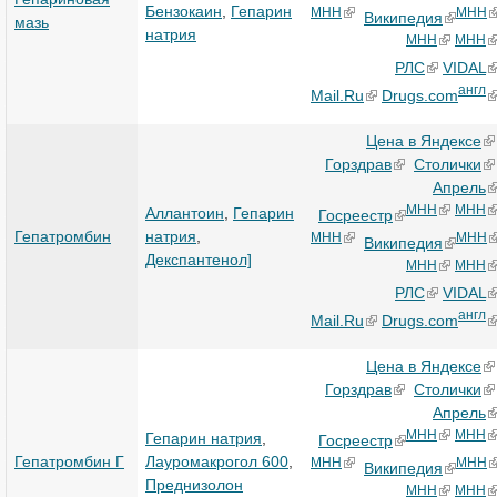
Бензокаин
,
Гепарин
МНН
МНН
Википедия
мазь
натрия
МНН
МНН
РЛС
VIDAL
англ
Mail.Ru
Drugs.com
Цена в Яндексе
Горздрав
Столички
Апрель
МНН
МНН
Аллантоин
,
Гепарин
Госреестр
Гепатромбин
натрия
,
МНН
МНН
Википедия
Декспантенол]
МНН
МНН
РЛС
VIDAL
англ
Mail.Ru
Drugs.com
Цена в Яндексе
Горздрав
Столички
Апрель
МНН
МНН
Гепарин натрия
,
Госреестр
Гепатромбин Г
Лауромакрогол 600
,
МНН
МНН
Википедия
Преднизолон
МНН
МНН