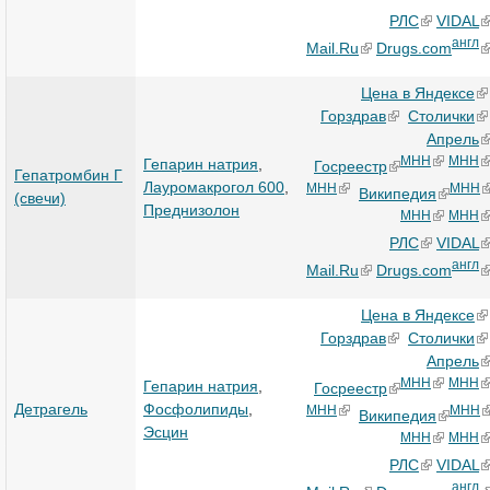
РЛС
VIDAL
англ
Mail.Ru
Drugs.com
Цена в Яндексе
Горздрав
Столички
Апрель
МНН
МНН
Гепарин натрия
,
Госреестр
Гепатромбин Г
Лауромакрогол 600
,
МНН
МНН
Википедия
(свечи)
Преднизолон
МНН
МНН
РЛС
VIDAL
англ
Mail.Ru
Drugs.com
Цена в Яндексе
Горздрав
Столички
Апрель
МНН
МНН
Гепарин натрия
,
Госреестр
Детрагель
Фосфолипиды
,
МНН
МНН
Википедия
Эсцин
МНН
МНН
РЛС
VIDAL
англ