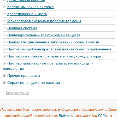
Костно-мышечная система
Кроветворение и кровь
Мочеполовая система и половые гормоны
Нервная система
Пищеварительный тракт и обмен веществ
Препараты для лечения заболеваний органов чувств
Противомикробные препараты для системного применения
Противоопухолевые препараты и иммуномодуляторы
Противопаразитарные препараты, инсектициды и
репелленты
Прочие препараты
Сердечно-сосудистая система
Контрактубекс
При создании базы использовалась информация с официальных сайтов
производителей, из справочника
Видаль
, энциклопедии
РЛС
, а