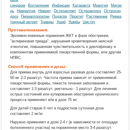
синдром
Воспаление
Инфекции
Катаракта
Миалгия
Мигре
нь
Невралгия
Неврит
Остеоартрит
Остеоартроз
Остеохон
дроз
Периартропатии
Подагра
Проктит
Растяжение
Ревма
тоидный артрит
Травмы
Ушиб
Ушибы
Цистит
Противопоказания:
Эрозивно-язвенные поражения ЖКТ в фазе обострения,
"аспириновая триада", нарушения кроветворения неясной
этиологии, повышенная чувствительность к диклофенаку и
компонентам применяемой лекарственной формы, или другим
НПВС.
Способ применения и дозы:
Для приема внутрь для взрослых разовая доза составляет 25-
50 мг 2-3 раза/сут. Частота приема зависит от применяемой
лекарственной формы, тяжести течения заболевания и
составляет 1-3 раза/сут, ректально - 1 раз/сут. Для лечения
острых состояний или купирования обострения хронического
процесса применяют в/м в дозе 75 мг.
Для детей старше 6 лет и подростков суточная доза
составляет 2 мг/кг.
Наружно применяют в дозе 2-4 г (в зависимости от площади
болезненного участка) на пораженное место 3-4 раза/сут.