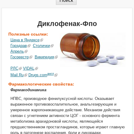
Диклофенак-Фпо
Полезные ссылки:
Цена в Яндексе
Горздрав
Столички
Апрель
Госреестр
Википедия
РЛС
VIDAL
англ
Mail.Ru
Drugs.com
Фармакологические свойства:
Фармакодинамика
НПВС, производное фенилуксусной кислоты. Оказывает
выраженное противовоспалительное, анальгезирующее и
умеренное жаропонижающее действие. Механизм действия
связан с угнетением активности ЦОГ - основного фермента
метаболизма арахидоновой кислоты, являющейся
предшественником простагландинов, которые играют главную
роль в патогенезе воспаления, боли и лихорадки.