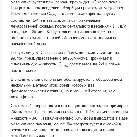
метаболизируется при "первом прохождении" через печень.
При ректальном введении абсорбция происходит медленнее.
Время достижения С
в плазме после приема внутрь
max
составляет 2-4 ч в зависимости от применяемой
лекарственной формы, после ректального введения - 1 ч, в/м
введения - 20 мин. Концентрация активного вещества в
плазме находится в линейной зависимости от величины
применяемой дозы.
Не кумулирует. Связывание с белками плазмы составляет
99.7% (преимущественно с альбумином). Проникает в
синовиальную жидкость, C
достигается на 2-4 ч позже,
max
чем в плазме.
В значительной степени метаболизируется с образованием
нескольких метаболитов, среди которых два
фармакологически активны, но в меньшей степени, чем
диклофенак.
Системный клиренс активного вещества составляет примерно
263 мл/мин. T
из плазмы составляет 1-2 ч, из синовиальной
1/2
жидкости - 3-6 ч. Приблизительно 60% дозы выводится в виде
метаболитов почками, менее 1% экскретируется с мочой в
неизмененном виде, остальная часть выводится в виде
метаболитов с желчью.