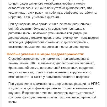
концентрация активного метаболита морфина может
оставаться повышенной в присутствии диклофенака, что
увеличивает риск развития побочных эффектов метаболита
морфина, в т.ч. угнетения дыхания.
При одновременном применении с пентазоцином описан
случай развития большого судорожного припадка; с
рифампицином - возможно уменьшение концентрации
диклофенака в плазме крови; с цефтриаксоном - повышается
экскреция цефтриаксона с желчью; с циклоспорином -
возможно повышение нефротоксичности циклоспорина.
Особые указания и меры предосторожности:
С особой осторожностью применяют при заболеваниях
печени, почек, ЖКТ в анамнезе, диспептических явлениях,
бронхиальной астме, артериальной гипертонии, сердечной
недостаточности, сразу после серьезных хирургических
вмешательств, а также у пациентов пожилого возраста.
При указаниях в анамнезе на аллергические реакции на НПВС
и сульфиты диклофенак применяют только в неотложных
случаях. В процессе лечения необходим систематический
контроль функции печени и почек, картины периферической
крови.