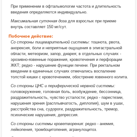
При применении в офтальмологии частота и длительность
введения определяются индивидуально.
Максимальная суточная доза
для взрослых при приеме
внутрь составляет 150 мг/сут.
Побочное действие:
Со стороны пищеварительной системы:
тошнота, рвота,
анорексия, боли и неприятные ощущения в эпигастральной
области, метеоризм, запор, диарея; в отдельных случаях -
эрозивно-язвенные поражения, кровотечения и перфорации
ЖКТ; редко - нарушение функции печени. При ректальном
введении в единичных случаях отмечались воспаление
толстой кишки с кровотечением, обострение язвенного колита.
Со стороны ЦНС и периферической нервной системы:
головокружение, головная боль, возбуждение, бессонница,
раздражительность, чувство усталости; редко - парестезии,
нарушения зрения (расплывчатость, диплопия), шум в ушах,
расстройства сна, судороги, раздражительность, тремор,
психические нарушения, депрессия.
Со стороны системы кроветворения:
редко - анемия,
лейкопения, тромбоцитопения, агранулоцитоз.