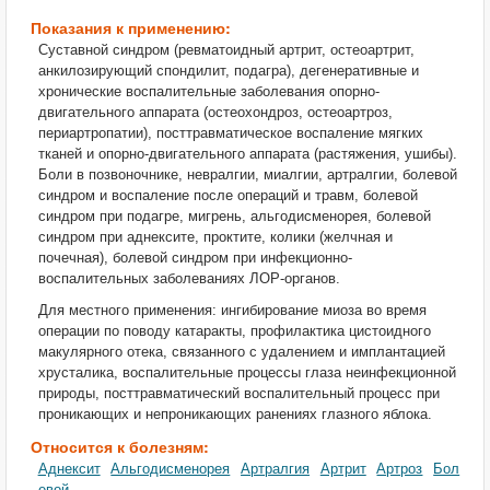
Показания к применению:
Суставной синдром (ревматоидный артрит, остеоартрит,
анкилозирующий спондилит, подагра), дегенеративные и
хронические воспалительные заболевания опорно-
двигательного аппарата (остеохондроз, остеоартроз,
периартропатии), посттравматическое воспаление мягких
тканей и опорно-двигательного аппарата (растяжения, ушибы).
Боли в позвоночнике, невралгии, миалгии, артралгии, болевой
синдром и воспаление после операций и травм, болевой
синдром при подагре, мигрень, альгодисменорея, болевой
синдром при аднексите, проктите, колики (желчная и
почечная), болевой синдром при инфекционно-
воспалительных заболеваниях ЛОР-органов.
Для местного применения: ингибирование миоза во время
операции по поводу катаракты, профилактика цистоидного
макулярного отека, связанного с удалением и имплантацией
хрусталика, воспалительные процессы глаза неинфекционной
природы, посттравматический воспалительный процесс при
проникающих и непроникающих ранениях глазного яблока.
Относится к болезням:
Аднексит
Альгодисменорея
Артралгия
Артрит
Артроз
Бол
евой