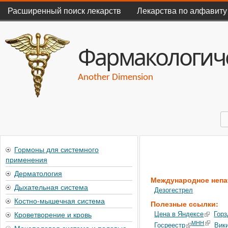
Главное меню
Расширенный поиск лекарств
Лекарства по алфавиту
Фармакологиче
Another Dimension
П
Форма поиска
Гормоны для системного
применения
Дерматология
Международное непа
Дыхательная система
Дезогестрел
Костно-мышечная система
Полезные ссылки:
Кроветворение и кровь
Цена в Яндексе
Горз
МНН
Госреестр
Вик