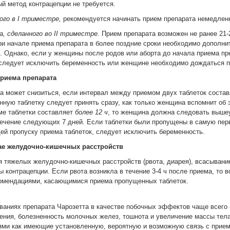
й метод контрацепции не требуется.
ого в I триместре,
рекомендуется начинать прием препарата немедленн
а, сделанного во II триместре.
Прием препарата возможен не ранее 21-2
ри начале приема препарата в более поздние сроки необходимо дополни
к. Однако, если у женщины после родов или аборта до начала приема пр
следует исключить беременность или женщине необходимо дождаться п
приема препарата
а может снизиться, если интервал между приемом двух таблеток составл
енную таблетку следует принять сразу, как только женщина вспомнит об
ме таблетки составляет
более 12 ч
, то женщина должна следовать выше
течение следующих 7 дней. Если таблетки были пропущены в самую пер
й пропуску приема таблеток, следует исключить беременность.
ае желудочно-кишечных расстройств
я тяжелых желудочно-кишечных расстройств (рвота, диарея), всасывани
 контрацепции. Если рвота возникла в течение 3-4 ч после приема, то
комендациями, касающимися приема пропущенных таблеток.
ваниях препарата Чарозетта в качестве побочных эффектов чаще всего
оения, болезненность молочных желез, тошнота и увеличение массы те
ми как имеющие установленную, вероятную и возможную связь с прием