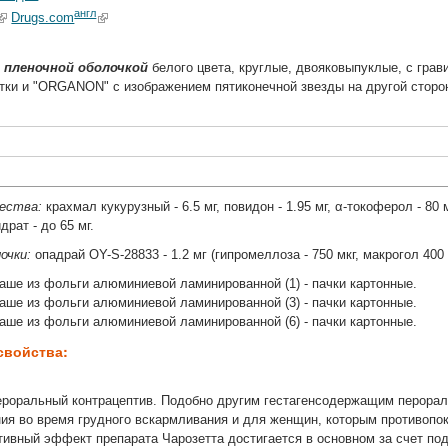
англ
Drugs.com
 пленочной оболочкой
белого цвета, круглые, двояковыпуклые, с грав
етки и "ORGANON" с изображением пятиконечной звезды на другой сторон
щества:
крахмал кукурузный - 6.5 мг, повидон - 1.95 мг, α-токоферол - 80
драт - до 65 мг.
очки:
опадрай OY-S-28833 - 1.2 мг (гипромеллоза - 750 мкг, макрогол 400 - 
- саше из фольги алюминиевой ламинированной (1) - пачки картонные.
- саше из фольги алюминиевой ламинированной (3) - пачки картонные.
- саше из фольги алюминиевой ламинированной (6) - пачки картонные.
свойства:
роральный контрацептив. Подобно другим гестагенсодержащим перораль
ия во время грудного вскармливания и для женщин, которым противопока
птивный эффект препарата Чарозетта достигается в основном за счет п