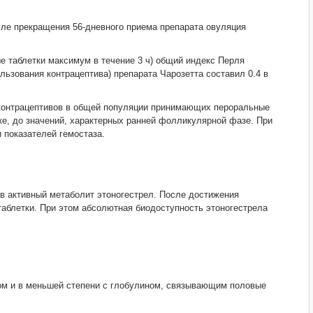
сле прекращения 56-дневного приема препарата овуляция
 таблетки максимум в течение 3 ч) общий индекс Перля
льзования контрацептива) препарата Чарозетта составил 0.4 в
 контрацептивов в общей популяции принимающих пероральные
ке, до значений, характерных ранней фолликулярной фазе. При
 показателей гемостаза.
 в активный метаболит этоногестрел. После достижения
таблетки. При этом абсолютная биодоступность этоногестрела
ом и в меньшей степени с глобулином, связывающим половые