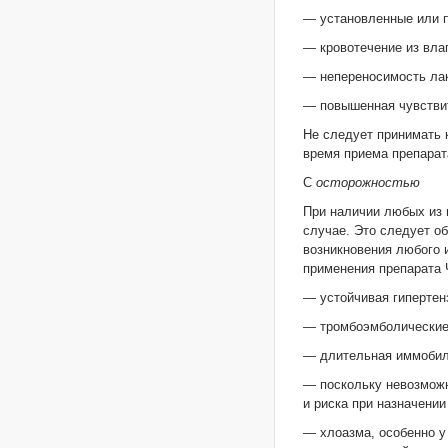
— установленные или 
— кровотечение из вла
— непереносимость лак
— повышенная чувствит
Не следует принимать 
время приема препарат
С
осторожностью
При наличии любых из 
случае. Это следует о
возникновения любого 
применения препарата 
— устойчивая гипертен
— тромбоэмболические 
— длительная иммобили
— поскольку невозможн
и риска при назначени
— хлоазма, особенно у