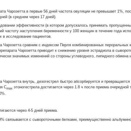
ата Чарозетта в первые 56 дней частота овуляции не превышает 1%, по
дней (в среднем через 17 дней).
довании эффективности (в котором допускалось принимать пропущенные
ий частоту наступления беременности у 100 женщин в течение года испо
х в исследование пациентов.
та Чарозетта сравним с индексом Перля комбинированных пероральных
препарата Чарозетта приводит к снижению уровня эстрадиола в сыворот
ически значимых изменений со стороны углеводного, липидного обмена и
а Чарозетта внутрь, дезогестрел быстро абсорбируется и превращается
ия C
этоногестрела достигается через 1.8 ч после приема очередной 
max
0%.
тигаются через 4-5 дней приема.
99% связывается с сывороточными белками, преимущественно альбумин