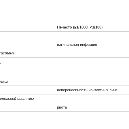
Нечасто (≥1/1000, <1/100)
вагинальная инфекция
 системы
,
рения
непереносимость контактных линз
ительной системы
рвота