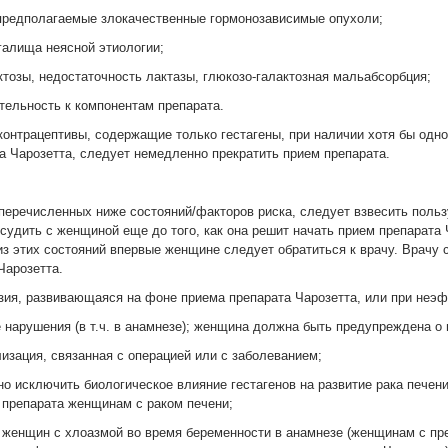
предполагаемые злокачественные гормонозависимые опухоли;
галища неясной этиологии;
тозы, недостаточность лактазы, глюкозо-галактозная мальабсорбция;
ельность к компонентам препарата.
контрацептивы, содержащие только гестагены, при наличии хотя бы одно
а Чарозетта, следует немедленно прекратить прием препарата.
перечисленных ниже состояний/факторов риска, следует взвесить польз
бсудить с женщиной еще до того, как она решит начать прием препарата
из этих состояний впервые женщине следует обратиться к врачу. Врачу
Чарозетта.
зия, развивающаяся на фоне приема препарата Чарозетта, или при неэф
нарушения (в т.ч. в анамнезе); женщина должна быть предупреждена о
зация, связанная с операцией или с заболеванием;
о исключить биологическое влияние гестагенов на развитие рака печен
и препарата женщинам с раком печени;
 женщин с хлоазмой во время беременности в анамнезе (женщинам с пр