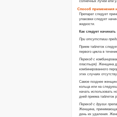
солнечных лучей или у
Способ применения 
Препарат следует прини
упаковки следует начи
жидкости.
Как следует начинать
При отсутствии предш
Прием таблеток следует
первого цикла в течен
Переход с комбинирова
пластыря).
Женщина до
комбинированного перо
этих случаях отсутств
Самое позднее женщина
кольца или на следующ
начать использовать но
дней приема таблеток 
Переход с других пре
Женщина, принимающая 
день их удаления. Жен