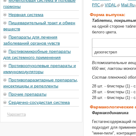
Мочеполовая система и половые
РЛС
VIDAL
Mail.Ru
гормоны
Форма выпуска:
Нервная система
Таблетки, покрытые
Пищеварительный тракт и обмен
на одной стороне табл
веществ
белого цвета.
Препараты для лечения
заболеваний органов чувств
Противомикробные препараты
дезогестрел
для системного применения
Вспомогательные ве
Противоопухолевые препараты и
650 мкг, лактозы моноги
иммуномодуляторы
Состав пленочной обол
Противопаразитарные препараты,
инсектициды и репелленты
28 шт. - блистеры (1) 
28 шт. - блистеры (1) 
Прочие препараты
28 шт. - блистеры (1) 
Сердечно-сосудистая система
Фармакологические 
Фармакодинамика
Чарозетта
Гестагенсодержащий пе
подходит для применен
"мини-пили", контраце