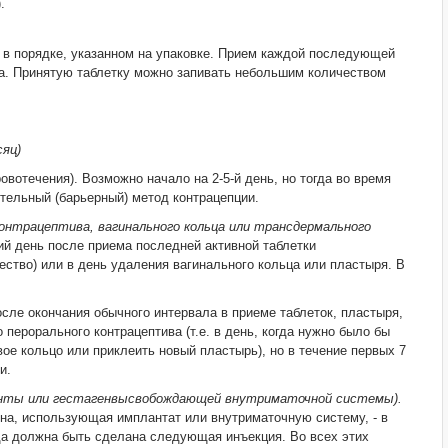
.
й, в порядке, указанном на упаковке. Прием каждой последующей
ва. Принятую таблетку можно запивать небольшим количеством
яц)
овотечения). Возможно начало на 2-5-й день, но тогда во время
тельный (барьерный) метод контрацепции.
контрацептива, вагинального кольца или трансдермального
й день после приема последней активной таблетки
ство) или в день удаления вагинального кольца или пластыря. В
ле окончания обычного интервала в приеме таблеток, пластыря,
ерорального контрацептива (т.е. в день, когда нужно было бы
ое кольцо или приклеить новый пластырь), но в течение первых 7
и.
планты или гестагенвысвобождающей внутриматочной системы).
на, использующая имплантат или внутриматочную систему, - в
да должна быть сделана следующая инъекция. Во всех этих