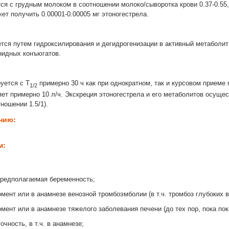
ся с грудным молоком в соотношении молоко/сыворотка крови 0.37-0.55,
ет получить 0.00001-0.00005 мг этоногестрела.
тся путем гидроксилирования и дегидрогенизации в активный метаболит
нидных конъюгатов.
уется с T
примерно 30 ч как при однократном, так и курсовом приеме
1/2
ет примерно 10 л/ч. Экскреция этоногестрела и его метаболитов осущес
тношении 1.5/1).
ению:
м:
предполагаемая беременность;
ент или в анамнезе венозной тромбоэмболии (в т.ч. тромбоз глубоких в
мент или в анамнезе тяжелого заболевания печени (до тех пор, пока по
чность, в т.ч. в анамнезе;