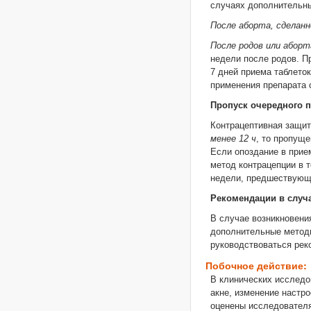
случаях дополнительны
После аборта, сделанн
После родов или аборт
недели после родов. П
7 дней приема таблето
применения препарата 
Пропуск очередного 
Контрацептивная защит
менее 12 ч
, то пропущ
Если опоздание в прие
метод контрацепции в 
недели, предшествующе
Рекомендации в случ
В случае возникновени
дополнительные методы
руководствоваться ре
Побочное действие:
В клинических исследо
акне, изменение настр
оценены исследователя