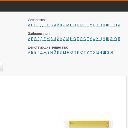
Лекарства:
А
Б
В
Г
Д
Е
Ж
З
И
Й
К
Л
М
Н
О
П
Р
С
Т
У
Ф
Х
Ц
Ч
Ш
Э
Ю
Я
Заболевания:
А
Б
В
Г
Д
Е
Ж
З
И
Й
К
Л
М
Н
О
П
Р
С
Т
У
Ф
Х
Ц
Ч
Ш
Э
Ю
Я
Действующие вещества:
А
Б
В
Г
Д
Ж
З
И
Й
К
Л
М
Н
О
П
Р
С
Т
У
Ф
Х
Ц
Ч
Ш
Э
Я