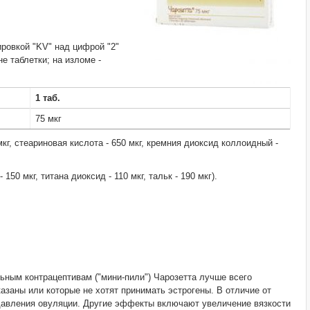
ировкой "KV" над цифрой "2"
е таблетки; на изломе -
1 таб.
75 мкг
 мкг, стеариновая кислота - 650 мкг, кремния диоксид коллоидный -
150 мкг, титана диоксид - 110 мкг, тальк - 190 мкг).
ным контрацептивам ("мини-пили") Чарозетта лучше всего
заны или которые не хотят принимать эстрогены. В отличие от
одавления овуляции. Другие эффекты включают увеличение вязкости