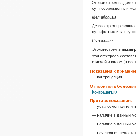
Этоногестрел выделяет
сут новорожденный мож
Метаболизм
Дезогестрел превращае
сульфатных и глюкуро
Выведение
Этоногестрел элиминир
этоногестрела составля
с мочой и калом (в соо
Показания к примен
— контрацепция.
Относится к болезня
Контрацепция
Противопоказания:
— установленная или 
— наличие в данный мом
— наличие в данный мо
— печеночная недостато