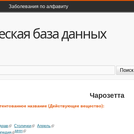
Перейти к основному
Заболевания по алфавиту
содержанию
ская база данных
оиск
Чарозетта
тентованное название (Действующее вещество):
драв
Столички
Апрель
МНН
ипедия