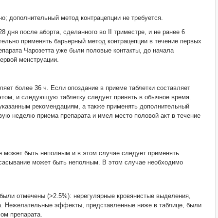
о; дополнительный метод контрацепции не требуется.
8 дня после аборта, сделанного во II триместре, и не ранее 6
тельно применять барьерный метод контрацепции в течение первых
епарата Чарозетта уже были половые контакты, до начала
ервой менструации.
яет более 36 ч. Если опоздание в приеме таблетки составляет
 этом, и следующую таблетку следует принять в обычное время.
указанным рекомендациям, а также применять дополнительный
вую неделю приема препарата и имел место половой акт в течение
е может быть неполным и в этом случае следует применять
 всасывание может быть неполным. В этом случае необходимо
 были отмечены (>2.5%): нерегулярные кровянистые выделения,
ла. Нежелательные эффекты, представленные ниже в таблице, были
ом препарата.