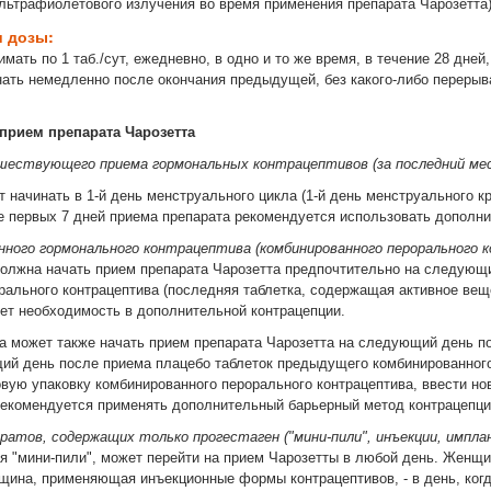
льтрафиолетового излучения во время применения препарата Чарозетта)
и дозы:
мать по 1 таб./сут, ежедневно, в одно и то же время, в течение 28 дне
нать немедленно после окончания предыдущей, без какого-либо переры
 прием препарата Чарозетта
ествующего приема гормональных контрацептивов (за последний мес
 начинать в 1-й день менструального цикла (1-й день менструального кр
ие первых 7 дней приема препарата рекомендуется использовать дополни
нного гормонального контрацептива (комбинированного перорального 
лжна начать прием препарата Чарозетта предпочтительно на следующи
рального контрацептива (последняя таблетка, содержащая активное веще
ует необходимость в дополнительной контрацепции.
 может также начать прием препарата Чарозетта на следующий день пос
ий день после приема плацебо таблеток предыдущего комбинированного п
вую упаковку комбинированного перорального контрацептива, ввести нов
рекомендуется применять дополнительный барьерный метод контрацепци
паратов, содержащих только прогестаген ("мини-пили", инъекции, им
"мини-пили", может перейти на прием Чарозетты в любой день. Женщи
щина, применяющая инъекционные формы контрацептивов, - в день, ког