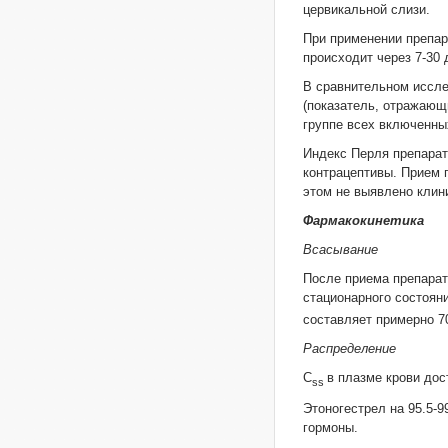
цервикальной слизи.
При применении препар
происходит через 7-30 
В сравнительном иссле
(показатель, отражающ
группе всех включенны
Индекс Перля препара
контрацептивы. Прием 
этом не выявлено клин
Фармакокинетика
Всасывание
После приема препарат
стационарного состоян
составляет примерно 7
Распределение
C
в плазме крови дос
ss
Этоногестрел на 95.5-
гормоны.