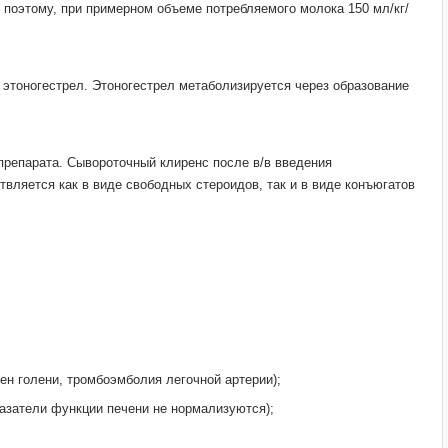
 поэтому, при примерном объеме потребляемого молока 150 мл/кг/
 этоногестрел. Этоногестрел метаболизируется через образование
 препарата. Сывороточный клиренс после в/в введения
твляется как в виде свободных стероидов, так и в виде конъюгатов
ен голени, тромбоэмболия легочной артерии);
казатели функции печени не нормализуются);