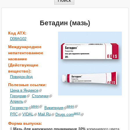
Бетадин (мазь)
Код АТХ:
D08AG02
Международное
непатентованное
название
(Действующее
вещество):
Повидон-йод
Полезные ссылки:
Цена в Яндексе
Горздрав
Столички
Апрель
МНН
МНН
Госреестр
Википедия
англ
РЛС
VIDAL
Mail.Ru
Drugs.com
Форма выпуска:
◊
Мазь для наружного применения 10%
коричневого цвета,