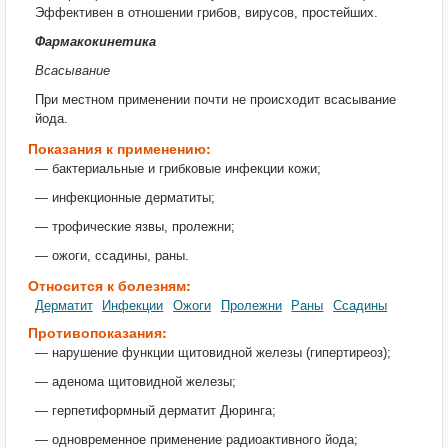
Эффективен в отношении грибов, вирусов, простейших.
Фармакокинетика
Всасывание
При местном применении почти не происходит всасывание
йода.
Показания к применению:
— бактериальные и грибковые инфекции кожи;
— инфекционные дерматиты;
— трофические язвы, пролежни;
— ожоги, ссадины, раны.
Относится к болезням:
Дерматит
Инфекции
Ожоги
Пролежни
Раны
Ссадины
Противопоказания:
— нарушение функции щитовидной железы (гипертиреоз);
— аденома щитовидной железы;
— герпетиформный дерматит Дюринга;
— одновременное применение радиоактивного йода;