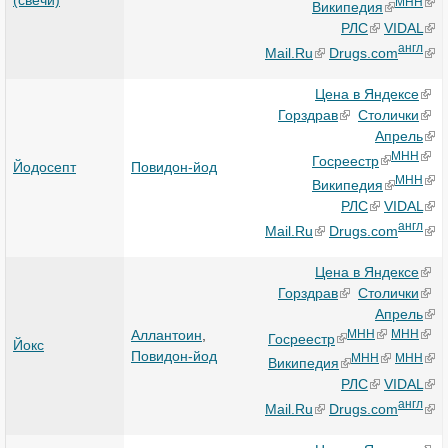
МНН
Википедия
РЛС
VIDAL
англ
Mail.Ru
Drugs.com
Цена в Яндексе
Горздрав
Столички
Апрель
МНН
Госреестр
Йодосепт
Повидон-йод
МНН
Википедия
РЛС
VIDAL
англ
Mail.Ru
Drugs.com
Цена в Яндексе
Горздрав
Столички
Апрель
Аллантоин
,
МНН
МНН
Госреестр
Йокс
Повидон-йод
МНН
МНН
Википедия
РЛС
VIDAL
англ
Mail.Ru
Drugs.com