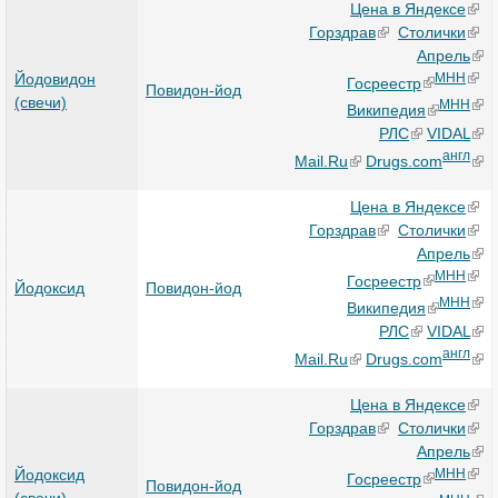
Цена в Яндексе
Горздрав
Столички
Апрель
Йодовидон
МНН
Госреестр
Повидон-йод
(свечи)
МНН
Википедия
РЛС
VIDAL
англ
Mail.Ru
Drugs.com
Цена в Яндексе
Горздрав
Столички
Апрель
МНН
Госреестр
Йодоксид
Повидон-йод
МНН
Википедия
РЛС
VIDAL
англ
Mail.Ru
Drugs.com
Цена в Яндексе
Горздрав
Столички
Апрель
Йодоксид
МНН
Госреестр
Повидон-йод
(свечи)