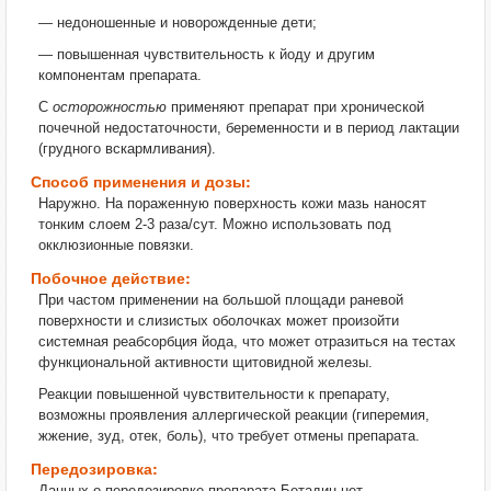
— недоношенные и новорожденные дети;
— повышенная чувствительность к йоду и другим
компонентам препарата.
С
осторожностью
применяют препарат при хронической
почечной недостаточности, беременности и в период лактации
(грудного вскармливания).
Способ применения и дозы:
Наружно. На пораженную поверхность кожи мазь наносят
тонким
слоем 2-3 раза/сут. Можно использовать под
окклюзионные повязки.
Побочное действие:
При частом применении на большой площади раневой
поверхности и слизистых оболочках может произойти
системная реабсорбция йода, что может отразиться на тестах
функциональной активности щитовидной железы.
Реакции повышенной чувствительности к препарату,
возможны проявления аллергической реакции (гиперемия,
жжение, зуд, отек, боль), что требует отмены препарата.
Передозировка:
Данных о передозировке препарата Бетадин нет.