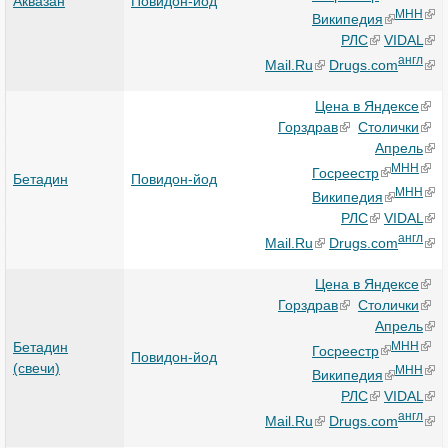
Аквазан
Повидон-йод
МНН
Википедия
РЛС
VIDAL
англ
Mail.Ru
Drugs.com
Цена в Яндексе
Горздрав
Столички
Апрель
МНН
Госреестр
Бетадин
Повидон-йод
МНН
Википедия
РЛС
VIDAL
англ
Mail.Ru
Drugs.com
Цена в Яндексе
Горздрав
Столички
Апрель
Бетадин
МНН
Госреестр
Повидон-йод
(свечи)
МНН
Википедия
РЛС
VIDAL
англ
Mail.Ru
Drugs.com