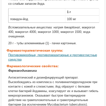
со слабым запахом йода.
1 г
повидон-йод
100 мг
Вспомогательные вещества:
натрия бикарбонат, макрогол
400, макрогол 4000, макрогол 1000, макрогол 1500, вода
очищенная.
20 г - тубы алюминиевые (1) - пачки картонные.
Фармакотерапевтическая группа:
Противомикробные, противопаразитарные и противоглистные
средства
Фармакологические свойства:
Фармакодинамика
Антисептический и дезинфицирующий препарат.
Высвобождаясь из комплекса с поливинилпирролидоном при
контакте с кожей и слизистыми, йод образует с белками
клетки бактерий йодамины, коагулирует их и вызывает гибель
микроорганизмов. Оказывает быстрое бактерицидное
действие на грамположительные и грамотрицательные
бактерии (за исключением Mycobacterium tuberculosis).