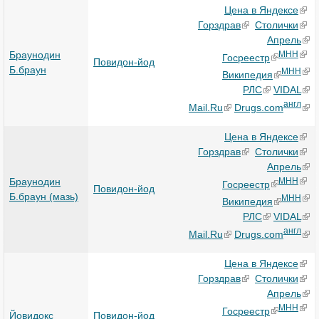
Цена в Яндексе
Горздрав
Столички
Апрель
Браунодин
МНН
Госреестр
Повидон-йод
Б.браун
МНН
Википедия
РЛС
VIDAL
англ
Mail.Ru
Drugs.com
Цена в Яндексе
Горздрав
Столички
Апрель
Браунодин
МНН
Госреестр
Повидон-йод
Б.браун (мазь)
МНН
Википедия
РЛС
VIDAL
англ
Mail.Ru
Drugs.com
Цена в Яндексе
Горздрав
Столички
Апрель
МНН
Госреестр
Йовидокс
Повидон-йод