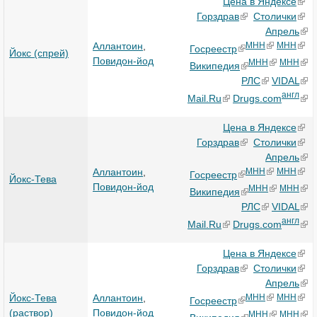
Цена в Яндексе
Горздрав
Столички
Апрель
Аллантоин
,
МНН
МНН
Госреестр
Йокс (спрей)
Повидон-йод
МНН
МНН
Википедия
РЛС
VIDAL
англ
Mail.Ru
Drugs.com
Цена в Яндексе
Горздрав
Столички
Апрель
Аллантоин
,
МНН
МНН
Госреестр
Йокс-Тева
Повидон-йод
МНН
МНН
Википедия
РЛС
VIDAL
англ
Mail.Ru
Drugs.com
Цена в Яндексе
Горздрав
Столички
Апрель
Йокс-Тева
Аллантоин
,
МНН
МНН
Госреестр
(раствор)
Повидон-йод
МНН
МНН