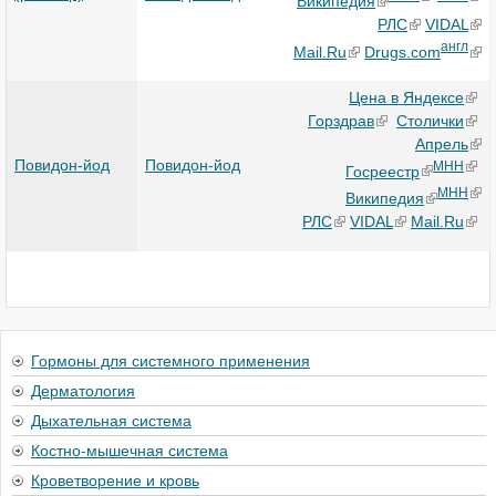
Википедия
РЛС
VIDAL
англ
Mail.Ru
Drugs.com
Цена в Яндексе
Горздрав
Столички
Апрель
Повидон-йод
Повидон-йод
МНН
Госреестр
МНН
Википедия
РЛС
VIDAL
Mail.Ru
Гормоны для системного применения
Дерматология
Дыхательная система
Костно-мышечная система
Кроветворение и кровь