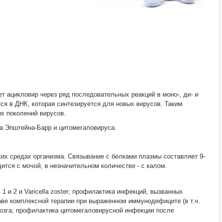
т ацикловир через ряд последовательных реакций в моно-, ди- и
я в ДНК, которая синтезируется для новых вирусов. Таким
х поколений вирусов.
уса Эпштейна-Барр и цитомегаловируса.
ких средах организма. Связывание с белками плазмы составляет 9-
одится с мочой, в незначительном количестве - с калом.
1 и 2 и Varicella zoster; профилактика инфекций, вызванных
ставе комплексной терапии при выраженном иммунодефиците (в т.ч.
мозга; профилактика цитомегаловирусной инфекции после