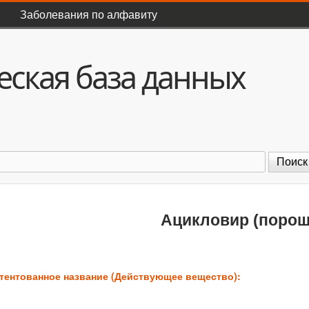
Перейти к основному
Заболевания по алфавиту
содержанию
ская база данных
оиск
Ацикловир (порош
тентованное название (Действующее вещество):