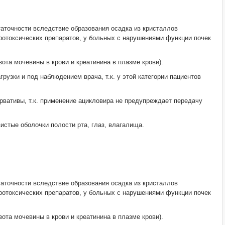
таточности вследствие образования осадка из кристаллов
ротоксических препаратов, у больных с нарушениями функции почек
та мочевины в крови и креатинина в плазме крови).
узки и под наблюдением врача, т.к. у этой категории пациентов
ервативы, т.к. применение ацикловира не предупреждает передачу
истые оболочки полости рта, глаз, влагалища.
таточности вследствие образования осадка из кристаллов
ротоксических препаратов, у больных с нарушениями функции почек
та мочевины в крови и креатинина в плазме крови).