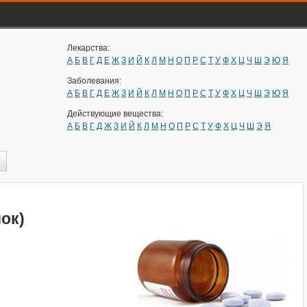
Лекарства:
А
Б
В
Г
Д
Е
Ж
З
И
Й
К
Л
М
Н
О
П
Р
С
Т
У
Ф
Х
Ц
Ч
Ш
Э
Ю
Я
Заболевания:
А
Б
В
Г
Д
Е
Ж
З
И
Й
К
Л
М
Н
О
П
Р
С
Т
У
Ф
Х
Ц
Ч
Ш
Э
Ю
Я
Действующие вещества:
А
Б
В
Г
Д
Ж
З
И
Й
К
Л
М
Н
О
П
Р
С
Т
У
Ф
Х
Ц
Ч
Ш
Э
Я
ок)