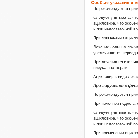
Особые указания и 
Не рекомендуется прим
Следует учитывать, чт
ацикловира, что особе
и при недостаточной во
При применении ацикло
Лечение больных пожил
увеличивается период 
При лечении генитальн
вируса партнерам.
Ацикловир в виде лека
При нарушениях функ
Не рекомендуется прим
При почечной недостат
Следует учитывать, чт
ацикловира, что особе
и при недостаточной во
При применении ацикло