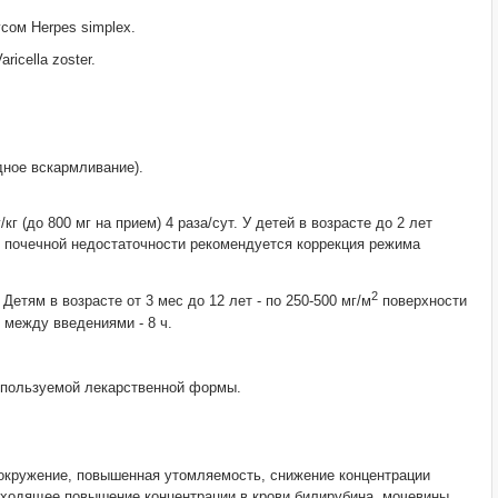
сом Herpes simplex.
icella zoster.
дное вскармливание).
кг (до 800 мг на прием) 4 раза/сут. У детей в возрасте до 2 лет
и почечной недостаточности рекомендуется коррекция режима
2
 Детям в возрасте от 3 мес до 12 лет - по 250-500 мг/м
поверхности
 между введениями - 8 ч.
используемой лекарственной формы.
овокружение, повышенная утомляемость, снижение концентрации
реходящее повышение концентрации в крови билирубина, мочевины,