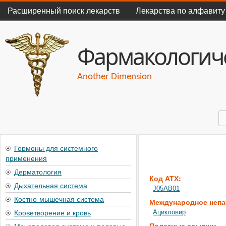
Главное меню
Расширенный поиск лекарств
Лекарства по алфавиту
Фармакологиче
Another Dimension
П
Форма поиска
Гормоны для системного
применения
Дерматология
Код АТХ:
Дыхательная система
J05AB01
Костно-мышечная система
Международное непа
Кроветворение и кровь
Ацикловир
Полезные ссылки: