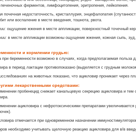
и печеночных ферментов, лимфоцитопения, эритропения, лейкопения.
я почечная недостаточность, кристаллурия, энцефалопатия (спутанность
бит или воспаление в месте введения, тошнота, рвота.
ии:
ощущение жжения в месте аппликации, поверхностный точечный кера
нии:
в месте аппликации возможны ощущение жжения, кожная сыпь, зуд, 
еменности и кормлении грудью:
 при беременности возможно в случаях, когда предполагаемая польза 
вира в период лактации противопоказано (выделяется с грудным молоко
исследованиях
на животных показано, что ацикловир проникает через пл
ругими лекарственными средствами:
менении пробенецид снижает канальцевую секрецию ацикловира и тем 
вира.
менении ацикловира с нефротоксическими препаратами увеличивается ри
очек).
кловира отмечается при одновременном назначении иммуностимуляторо
ров необходимо учитывать щелочную реакцию ацикловира для в/в введе