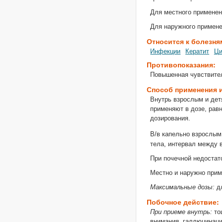
Для местного применен
Для наружного применен
Относится к болезня
Инфекции
Кератит
Ци
Противопоказания:
Повышенная чувствитель
Способ применения 
Внутрь взрослым и детям
применяют в дозе, рав
дозирования.
В/в капельно взрослым 
тела, интервал между в
При почечной недостат
Местно и наружно прим
Максимальные дозы:
дл
Побочное действие:
При приеме внутрь:
то
внимания, галлюцинаци