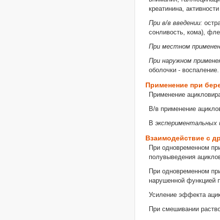
креатинина, активност
При в/в введении:
остра
сонливость, кома), фле
При местном применен
При наружном примене
оболочки - воспаление.
Применение при бер
Применение ацикловира
В/в применение ацикло
В
экспериментальных 
Взаимодействие с д
При одновременном при
полувыведения ацикло
При одновременном при
нарушенной функцией п
Усиление эффекта аци
При смешивании раство