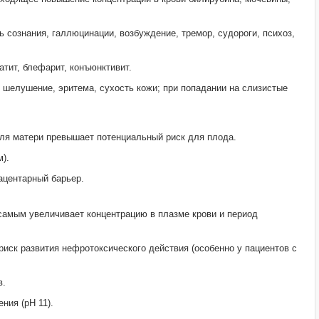
 сознания, галлюцинации, возбуждение, тремор, судороги, психоз,
тит, блефарит, конъюнктивит.
шелушение, эритема, сухость кожи; при попадании на слизистые
для матери превышает потенциальный риск для плода.
м).
ацентарный барьер.
самым увеличивает концентрацию в плазме крови и период
ск развития нефротоксического действия (особенно у пациентов с
в.
ния (рН 11).