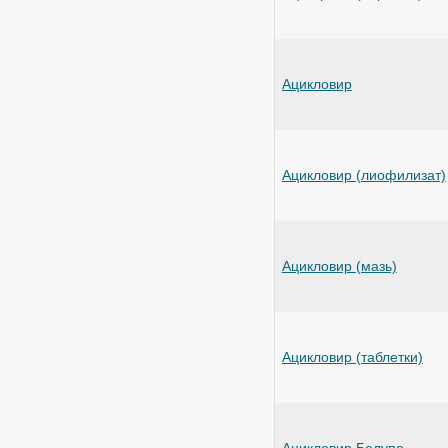
Ацикловир
Ацикловир (лиофилизат)
Ацикловир (мазь)
Ацикловир (таблетки)
Ацикловир Белупо