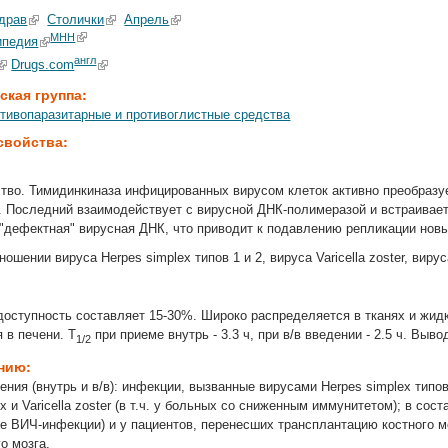
драв
Столички
Апрель
МНН
ипедия
англ
Drugs.com
ская группа:
тивопаразитарные и противоглистные средства
свойства:
тво. Тимидинкиназа инфицированных вирусом клеток активно преобразуе
 Последний взаимодействует с вирусной ДНК-полимеразой и встраиваетс
"дефектная" вирусная ДНК, что приводит к подавлению репликации новы
ношении вируса Herpes simplex типов 1 и 2, вируса Varicella zoster, вир
доступность составляет 15-30%. Широко распределяется в тканях и жид
 в печени. T
при приеме внутрь - 3.3 ч, при в/в введении - 2.5 ч. Выв
1/2
ению:
ния (внутрь и в/в): инфекции, вызванные вирусами Herpes simplex типов 
x и Varicella zoster (в т.ч. у больных со сниженным иммунитетом); в со
не ВИЧ-инфекции) и у пациентов, перенесших трансплантацию костного 
о мозга.