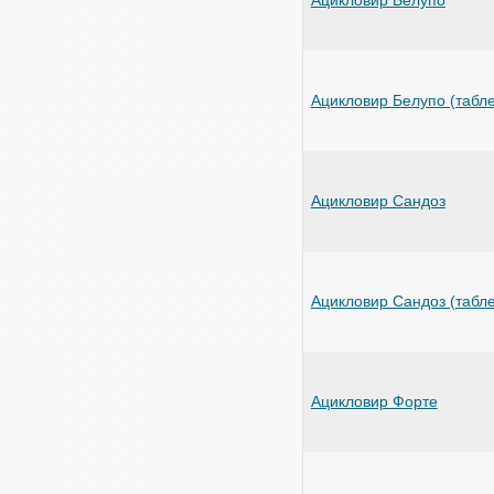
Ацикловир Белупо (табле
Ацикловир Сандоз
Ацикловир Сандоз (табле
Ацикловир Форте