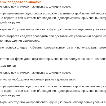
меры предосторожности:
енение при тяжелых нарушениях функции почек.
о при применении ацикловира возможно развитие острой почечной недос
нно вероятно при быстром в/в введении, одновременном применении неф
дной нагрузке.
вира необходимо контролировать функцию почек (определение уровня азо
ого возраста следует проводить при достаточном увеличении водной нагр
полувыведения ацикловира.
ого герпеса следует избегать половых контактов или использовать през
рственных форм для наружного применения не следует наносить на слиз
ции почек
енение при тяжелых нарушениях функции почек.
очности необходима коррекция режима дозирования.
о при применении ацикловира возможно развитие острой почечной недос
нно вероятно при быстром в/в введении, одновременном применении неф
дной нагрузке.
вира необходимо контролировать функцию почек (определение уровня азо