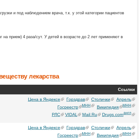
узки и под наблюдением врача, т.к. у этой категории пациентов
мг на прием) 4 раза/сут. У детей в возрасте до 2 лет применяют в
веществу лекарства
Ссылки
Цена в Яндексе
Горздрав
Столички
Апрель
МНН
МНН
Госреестр
Википедия
англ
РЛС
VIDAL
Mail.Ru
Drugs.com
Цена в Яндексе
Горздрав
Столички
Апрель
МНН
МНН
Госреестр
Википедия