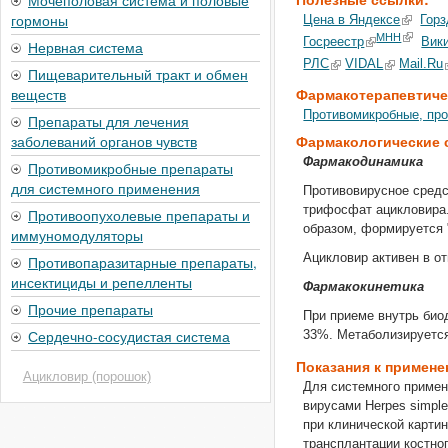
Мочеполовая система и половые
гормоны
Цена в Яндексе
Горз
МНН
Госреестр
Вик
Нервная система
РЛС
VIDAL
Mail.Ru
Пищеварительный тракт и обмен
Фармакотерапевтиче
веществ
Противомикробные, про
Препараты для лечения
Фармакологические 
заболеваний органов чувств
Фармакодинамика
Противомикробные препараты
для системного применения
Противовирусное средс
трифосфат ацикловира.
Противоопухолевые препараты и
образом, формируется 
иммуномодуляторы
Ацикловир активен в от
Противопаразитарные препараты,
инсектициды и репелленты
Фармакокинетика
Прочие препараты
При приеме внутрь био
Сердечно-сосудистая система
33%. Метаболизируется
Показания к примен
Ацикловир (порошок)
Для системного примене
вирусами Herpes simple
при клинической карти
трансплантации костног