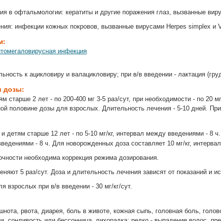
ия в офтальмологии: кератиты и другие поражения глаз, вызванные виру
ия: инфекции кожных покровов, вызванные вирусами Herpes simplex и Var
м:
томегаловирусная инфекция
ность к ацикловиру и валацикловиру; при в/в введении - лактация (гру
и дозы:
 старше 2 лет - по 200-400 мг 3-5 раз/сут, при необходимости - по 20 мг/
ной половине дозы для взрослых. Длительность лечения - 5-10 дней. Пр
и детям старше 12 лет - по 5-10 мг/кг, интервал между введениями - 8 ч.
ведениями - 8 ч. Для новорожденных доза составляет 10 мг/кг, интервал
очности необходима коррекция режима дозирования.
еняют 5 раз/сут. Доза и длительность лечения зависят от показаний и 
я взрослых при в/в введении - 30 мг/кг/сут.
шнота, рвота, диарея, боль в животе, кожная сыпь, головная боль, гол
и, сонливость или бессонница, лихорадка; редко - выпадение волос, п